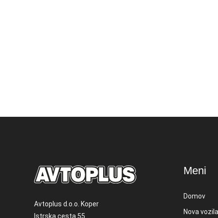
Meni
Domov
Avtoplus d.o.o. Koper
Nova vozil
Istrska cesta 55