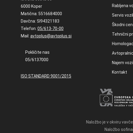
Rabljena vo
6000 Koper
Matična: 5516684000
Servis vozi
Davčna: SI94321183
Škodni cen
Telefon:
05/613-70-00
Tehnični pr
Mail:
avtoplus@avtoplus.si
Homologac
Pokličite nas
Avtopralni
05/6137000
Najem vozi
Kontakt
ISO STANDARD 9001/2015
Naložbo je v okviru vavče
Naložbo sofinan