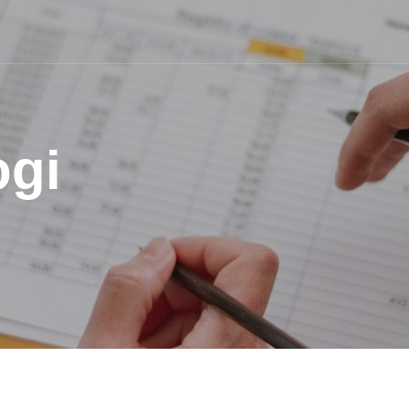
ogi
i