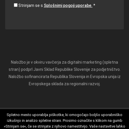
Strinjam se s
Splošnimi pogoji uporabe.
Naložbo je v okviru vavčerja za digitalni marketing (spletna
stran) podprl Javni Sklad Republike Slovenije za podjetništvo.
Naložbo sofinancirata Republika Slovenija in Evropska unija iz
Evropskega sklada za regionalni razvoj.
Spletno mesto uporablja piškotke, ki omogočajo boljšo uporabniško
izkušnjo in analizo spletne strani. Prosimo označite s klikom na gumb
Splošni pogoji
Izjava o zasebnosti
O piškotkih
»Strinjam se«, če se strinjate z njihovo namestitvijo. Vaše nastavitve lahko