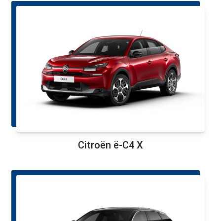
Citroën ë-C4 X