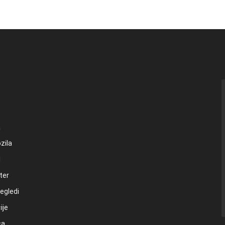
a
zila
l
ter
egledi
ije
ca