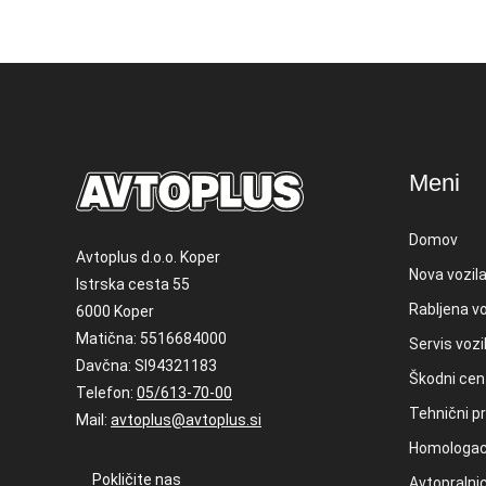
Meni
Domov
Avtoplus d.o.o. Koper
Nova vozil
Istrska cesta 55
Rabljena vo
6000 Koper
Matična: 5516684000
Servis vozi
Davčna: SI94321183
Škodni cen
Telefon:
05/613-70-00
Tehnični pr
Mail:
avtoplus@avtoplus.si
Homologac
Pokličite nas
Avtopralni