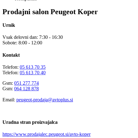
Prodajni salon Peugeot Koper
Urnik
Vsak delovni dan: 7:30 - 16:30
Sobote: 8:00 - 12:00
Kontakt
Telefon:
05 613 70 35
Telefon:
05 613 70 40
Gsm:
051 277 774
Gsm:
064 128 878
Email:
peugeot-prodaja@avtoplus.si
Uradna stran proizvajalca
https://www.prodajalec.peugeot.si/avto-koper