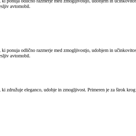
, ki ponuja odlično razmerje med zmogljivostjo, udobjem in učinkovito
esljiv avtomobil.
, ki ponuja odlično razmerje med zmogljivostjo, udobjem in učinkovito
esljiv avtomobil.
ki združuje eleganco, udobje in zmogljivost. Primeren je za širok krog