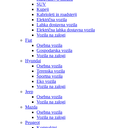
SUV
Kupeji
Kabrioleti in roadsterji
Električna vozila
Lahka dostavna vozila
Električna lahka dostavna vozila
Vozila na zalogi
Fiat
Osebna vozila
Gospodarska vozila
Vozila na zalogi
Hyundai
Osebna vozila
Terenska vozila
Športna vozila
Eko vozila
Vozila na zalogi
Jeep
Osebna vozila
Vozila na zalogi
Mazda
Osebna vozila
Vozila na zalogi
Peugeot
Kompaktni