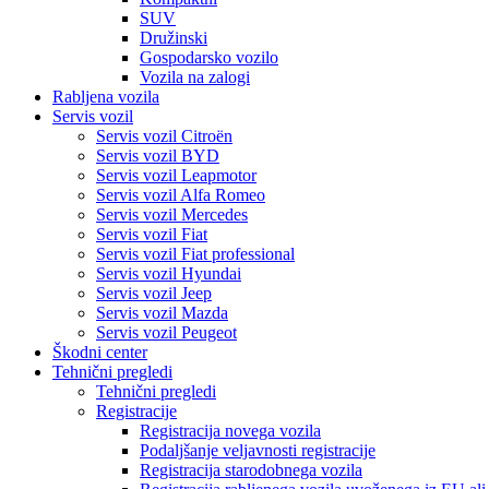
SUV
Družinski
Gospodarsko vozilo
Vozila na zalogi
Rabljena vozila
Servis vozil
Servis vozil Citroën
Servis vozil BYD
Servis vozil Leapmotor
Servis vozil Alfa Romeo
Servis vozil Mercedes
Servis vozil Fiat
Servis vozil Fiat professional
Servis vozil Hyundai
Servis vozil Jeep
Servis vozil Mazda
Servis vozil Peugeot
Škodni center
Tehnični pregledi
Tehnični pregledi
Registracije
Registracija novega vozila
Podaljšanje veljavnosti registracije
Registracija starodobnega vozila