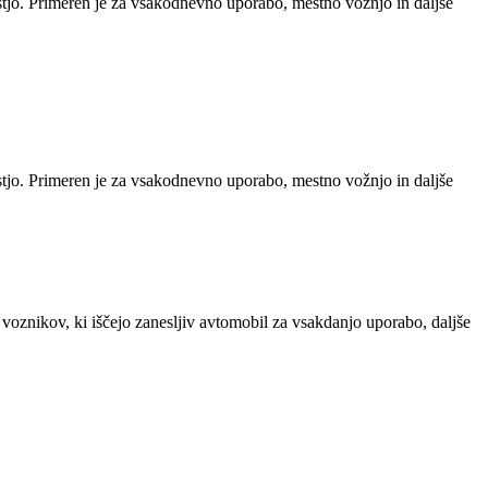
stjo. Primeren je za vsakodnevno uporabo, mestno vožnjo in daljše
stjo. Primeren je za vsakodnevno uporabo, mestno vožnjo in daljše
 voznikov, ki iščejo zanesljiv avtomobil za vsakdanjo uporabo, daljše