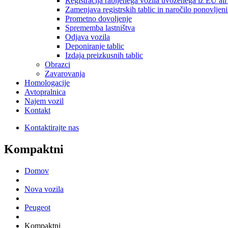
Registracija rabljenega vozila uvoženega iz EU ali 
Zamenjava registrskih tablic in naročilo ponovljeni
Prometno dovoljenje
Sprememba lastništva
Odjava vozila
Deponiranje tablic
Izdaja preizkusnih tablic
Obrazci
Zavarovanja
Homologacije
Avtopralnica
Najem vozil
Kontakt
Kontaktirajte nas
Kompaktni
Domov
Nova vozila
Peugeot
Kompaktni