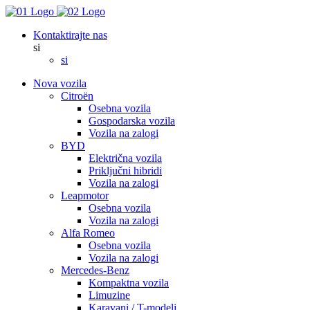
Kontaktirajte nas
si
si
Nova vozila
Citroën
Osebna vozila
Gospodarska vozila
Vozila na zalogi
BYD
Električna vozila
Priključni hibridi
Vozila na zalogi
Leapmotor
Osebna vozila
Vozila na zalogi
Alfa Romeo
Osebna vozila
Vozila na zalogi
Mercedes-Benz
Kompaktna vozila
Limuzine
Karavani / T-modeli