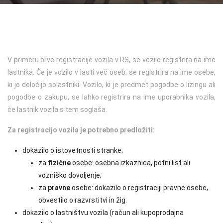
Kontakt
Jeep
Servis vozil Fiat
Zavarovanja
Karavani / T-modeli
Gospodarska vozila
Osebna vozila
Podaljšanje veljavnosti registracije
Mazda
Servis vozil Fiat professional
SUV
Vozila na zalogi
Terenska vozila
Osebna vozila
Registracija starodobnega vozila
Peugeot
Servis vozil Hyundai
Kupeji
Športna vozila
Vozila na zalogi
Osebna vozila
Registracija rabljenega vozila uvoženega iz EU ali tujine
V primeru prve registracije vozila v RS, se vozilo registrira na ime
Servis vozil Jeep
Kabrioleti in roadsterji
Eko vozila
Vozila na zalogi
Kompaktni
Zamenjava registrskih tablic in naročilo ponovljenih (3
lastnika. Če je vozilo v lasti več oseb, se registrira na ime osebe,
registrska)
ki jo določijo solastniki. Vozilo, ki je predmet pogodbe o lizingu ali
Servis vozil Mazda
Električna vozila
Vozila na zalogi
SUV
pogodbe o zakupu, se lahko registrira na ime uporabnika vozila,
Prometno dovoljenje
če lastnik vozila s tem soglaša.
Servis vozil Peugeot
Lahka dostavna vozila
Družinski
Sprememba lastništva
Za registracijo vozila je potrebno predložiti:
Električna lahka dostavna vozila
Gospodarsko vozilo
Odjava vozila
dokazilo o istovetnosti stranke;
Vozila na zalogi
Vozila na zalogi
za
fizične
osebe: osebna izkaznica, potni list ali
Deponiranje tablic
vozniško dovoljenje;
za
pravne
osebe: dokazilo o registraciji pravne osebe,
Izdaja preizkusnih tablic
obvestilo o razvrstitvi in žig.
dokazilo o lastništvu vozila (račun ali kupoprodajna