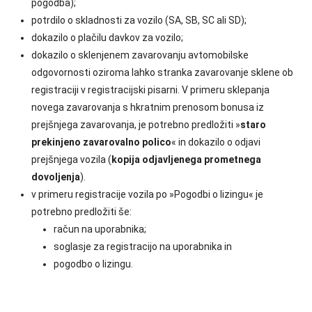
pogodba);
potrdilo o skladnosti za vozilo (SA, SB, SC ali SD);
dokazilo o plačilu davkov za vozilo;
dokazilo o sklenjenem zavarovanju avtomobilske
odgovornosti oziroma lahko stranka zavarovanje sklene ob
registraciji v registracijski pisarni. V primeru sklepanja
novega zavarovanja s hkratnim prenosom bonusa iz
prejšnjega zavarovanja, je potrebno predložiti »
staro
prekinjeno zavarovalno polico
« in dokazilo o odjavi
prejšnjega vozila (
kopija odjavljenega prometnega
dovoljenja
).
v primeru registracije vozila po »Pogodbi o lizingu« je
potrebno predložiti še:
račun na uporabnika;
soglasje za registracijo na uporabnika in
pogodbo o lizingu.