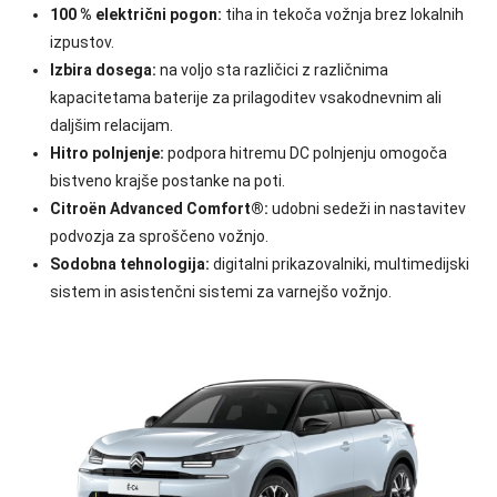
100 % električni pogon:
tiha in tekoča vožnja brez lokalnih
izpustov.
Izbira dosega:
na voljo sta različici z različnima
kapacitetama baterije za prilagoditev vsakodnevnim ali
daljšim relacijam.
Hitro polnjenje:
podpora hitremu DC polnjenju omogoča
bistveno krajše postanke na poti.
Citroën Advanced Comfort®:
udobni sedeži in nastavitev
podvozja za sproščeno vožnjo.
Sodobna tehnologija:
digitalni prikazovalniki, multimedijski
sistem in asistenčni sistemi za varnejšo vožnjo.