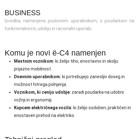
BUSINESS
Izvedba, namenjena poslovnim uporabnikom, s poudarkom na
funkcionalnosti, udobju in racionalni uporabi.
Komu je novi ë-C4 namenjen
Mestnim voznikom:
ki želijo tiho, enostavno in okolju
prijazno mobilnost.
Dnevnim uporabnikom:
ki potrebujejo zanesljiv doseg in
možnost hitrega polnjenja.
Voznikom, ki cenijo udobje:
zaradi poudarka na udobni
vožnji in ergonomiji.
Kupcem električnega vozila:
ki želijo sodoben, praktičen in
enostaven prehod na elektriko.