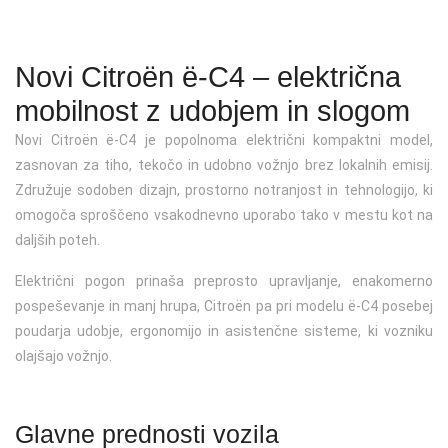
Kontakt
Jeep
Servis vozil Fiat
Zavarovanja
Karavani / T-modeli
Gospodarska vozila
Osebna vozila
Podaljšanje veljavnosti registracije
Mazda
Servis vozil Fiat professional
SUV
Vozila na zalogi
Terenska vozila
Osebna vozila
Registracija starodobnega vozila
Novi Citroën ë-C4 – električna
Peugeot
Servis vozil Hyundai
Kupeji
Športna vozila
Vozila na zalogi
Osebna vozila
Registracija rabljenega vozila uvoženega iz EU ali tujine
mobilnost z udobjem in slogom
Servis vozil Jeep
Kabrioleti in roadsterji
Eko vozila
Vozila na zalogi
Kompaktni
Zamenjava registrskih tablic in naročilo ponovljenih (3
Novi Citroën ë-C4 je popolnoma električni kompaktni model,
registrska)
zasnovan za tiho, tekočo in udobno vožnjo brez lokalnih emisij.
Servis vozil Mazda
Električna vozila
Vozila na zalogi
SUV
Združuje sodoben dizajn, prostorno notranjost in tehnologijo, ki
Prometno dovoljenje
omogoča sproščeno vsakodnevno uporabo tako v mestu kot na
Servis vozil Peugeot
Lahka dostavna vozila
Družinski
daljših poteh.
Sprememba lastništva
Električna lahka dostavna vozila
Gospodarsko vozilo
Električni pogon prinaša preprosto upravljanje, enakomerno
Odjava vozila
pospeševanje in manj hrupa, Citroën pa pri modelu ë-C4 posebej
Vozila na zalogi
Vozila na zalogi
poudarja udobje, ergonomijo in asistenčne sisteme, ki vozniku
Deponiranje tablic
olajšajo vožnjo.
Izdaja preizkusnih tablic
Glavne prednosti vozila