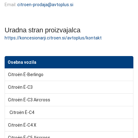
Email:
citroen-prodaja@avtoplus.si
Uradna stran proizvajalca
https://koncesionarji.citroen.si/avtoplus/kontakt
Osebna vozila
Citroën Ë-Berlingo
Citroën Ë-C3
Citroën Ë-C3 Aircross
Citroën Ë-C4
Citroën Ë-C4 X
Citroën Ë-C5 Aircross