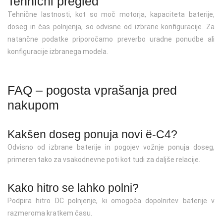
Tehnični pregled
Tehnične lastnosti, kot so moč motorja, kapaciteta baterije,
doseg in čas polnjenja, so odvisne od izbrane konfiguracije. Za
natančne podatke priporočamo preverbo uradne ponudbe ali
konfiguracije izbranega modela.
FAQ – pogosta vprašanja pred
nakupom
Kakšen doseg ponuja novi ë-C4?
Odvisno od izbrane baterije in pogojev vožnje ponuja doseg,
primeren tako za vsakodnevne poti kot tudi za daljše relacije.
Kako hitro se lahko polni?
Podpira hitro DC polnjenje, ki omogoča dopolnitev baterije v
razmeroma kratkem času.