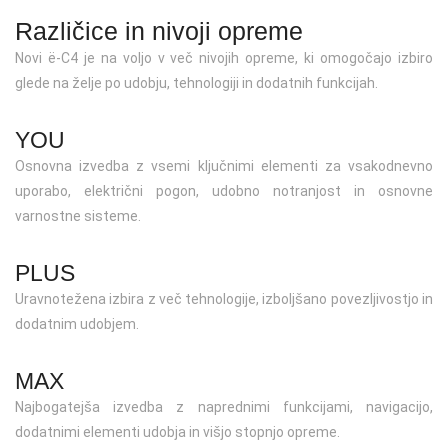
Različice in nivoji opreme
Novi ë-C4 je na voljo v več nivojih opreme, ki omogočajo izbiro
glede na želje po udobju, tehnologiji in dodatnih funkcijah.
YOU
Osnovna izvedba z vsemi ključnimi elementi za vsakodnevno
uporabo, električni pogon, udobno notranjost in osnovne
varnostne sisteme.
PLUS
Uravnotežena izbira z več tehnologije, izboljšano povezljivostjo in
dodatnim udobjem.
MAX
Najbogatejša izvedba z naprednimi funkcijami, navigacijo,
dodatnimi elementi udobja in višjo stopnjo opreme.