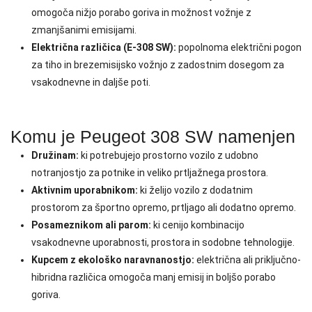
omogoča nižjo porabo goriva in možnost vožnje z
zmanjšanimi emisijami.
Električna različica (E-308 SW):
popolnoma električni pogon
za tiho in brezemisijsko vožnjo z zadostnim dosegom za
vsakodnevne in daljše poti.
Komu je Peugeot 308 SW namenjen
Družinam:
ki potrebujejo prostorno vozilo z udobno
notranjostjo za potnike in veliko prtljažnega prostora.
Aktivnim uporabnikom:
ki želijo vozilo z dodatnim
prostorom za športno opremo, prtljago ali dodatno opremo.
Posameznikom ali parom:
ki cenijo kombinacijo
vsakodnevne uporabnosti, prostora in sodobne tehnologije.
Kupcem z ekološko naravnanostjo:
električna ali priključno-
hibridna različica omogoča manj emisij in boljšo porabo
goriva.