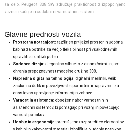
za delo. Peugeot 308 SW združuje praktičnost z izpopolnjeno
vozno izkušnjo in sodobnimi varnostnimi sistemi.
Glavne prednosti vozila
Prostorna notranjost:
razširjen prtljažni prostor in udobna
kabina za potnike za večjo fleksibilnost pri vsakodnevnih
opravilih ali daljših poteh.
Sodoben dizajn:
elegantna silhueta z dinamičnimi linijami
ohranja prepoznavnost modelne družine 308.
Napredna digitalna tehnologija:
digitalni merilniki, velik
zaslon na dotik in povezljivost s pametnimi napravami za
enostavno upravljanje informacij in zabave.
Varnost in asistenca:
obsežen nabor varnostnih in
asistenčnih sistemov, ki pomagajo pri vožnji in povečujejo
varnost potnikov.
Udobje in ergonomija:
premišljena razporeditev elementov
v kabini in kakovostni materiali izboljšujejo udobje potnikov