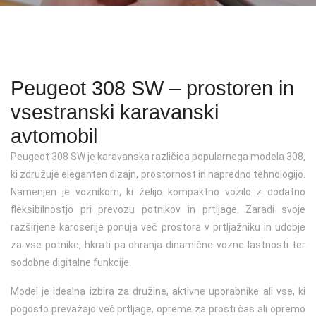
Kontakt
Jeep
Servis vozil Fiat
Zavarovanja
Karavani / T-modeli
Gospodarska vozila
Osebna vozila
Podaljšanje veljavnosti registracije
Mazda
Servis vozil Fiat professional
SUV
Vozila na zalogi
Terenska vozila
Osebna vozila
Registracija starodobnega vozila
Peugeot
Servis vozil Hyundai
Kupeji
Športna vozila
Vozila na zalogi
Osebna vozila
Registracija rabljenega vozila uvoženega iz EU ali tujine
Peugeot 308 SW – prostoren in
Servis vozil Jeep
Kabrioleti in roadsterji
Eko vozila
Vozila na zalogi
Kompaktni
Zamenjava registrskih tablic in naročilo ponovljenih (3
vsestranski karavanski
registrska)
Servis vozil Mazda
Električna vozila
Vozila na zalogi
SUV
avtomobil
Prometno dovoljenje
Peugeot 308 SW je karavanska različica popularnega modela 308,
Servis vozil Peugeot
Lahka dostavna vozila
Družinski
ki združuje eleganten dizajn, prostornost in napredno tehnologijo.
Sprememba lastništva
Namenjen je voznikom, ki želijo kompaktno vozilo z dodatno
Električna lahka dostavna vozila
Gospodarsko vozilo
fleksibilnostjo pri prevozu potnikov in prtljage. Zaradi svoje
Odjava vozila
Vozila na zalogi
Vozila na zalogi
razširjene karoserije ponuja več prostora v prtljažniku in udobje
Deponiranje tablic
za vse potnike, hkrati pa ohranja dinamične vozne lastnosti ter
sodobne digitalne funkcije.
Izdaja preizkusnih tablic
Model je idealna izbira za družine, aktivne uporabnike ali vse, ki
pogosto prevažajo več prtljage, opreme za prosti čas ali opremo