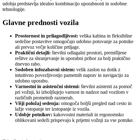
udobja predstavlja idealno kombinacijo uporabnosti in sodobne
tehnologije.
Glavne prednosti vozila
Prostornost in prilagodljivost:
velika kabina in fleksibilne
sedežne postavitve omogočajo udobno potovanje za potnike
ali prevoz večje količine prtljage.
Praktični detajli:
številni odlagalni prostori, premišljene
rešitve za shranjevanje in uporabni pribor za bolj praktično
dnevno rabo.
Sodoben infozabavni sistem:
velik zaslon na dotik z
intuitivno povezljivostjo pametnih naprav in navigacijo za
udobno uporabo.
Varnostni in asistenčni sistemi:
številni asistenti za pomoč
pri vožnji, ki izboljšujejo varnost in nadzor nad vozilom v
različnih prometnih razmerah.
Višji položaj sedenja:
omogoča boljši pregled nad cesto in
lažje vstopanje ter izstopanje iz vozila.
Udobje potnikov:
kakovostni materiali in ergonomsko
oblikovani sedeži prispevajo k prijetni vožnji za vse potnike.