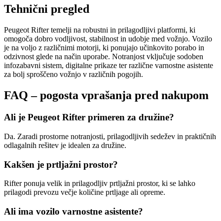
Tehnični pregled
Peugeot Rifter temelji na robustni in prilagodljivi platformi, ki
omogoča dobro vodljivost, stabilnost in udobje med vožnjo. Vozilo
je na voljo z različnimi motorji, ki ponujajo učinkovito porabo in
odzivnost glede na način uporabe. Notranjost vključuje sodoben
infozabavni sistem, digitalne prikaze ter različne varnostne asistente
za bolj sproščeno vožnjo v različnih pogojih.
FAQ – pogosta vprašanja pred nakupom
Ali je Peugeot Rifter primeren za družine?
Da. Zaradi prostorne notranjosti, prilagodljivih sedežev in praktičnih
odlagalnih rešitev je idealen za družine.
Kakšen je prtljažni prostor?
Rifter ponuja velik in prilagodljiv prtljažni prostor, ki se lahko
prilagodi prevozu večje količine prtljage ali opreme.
Ali ima vozilo varnostne asistente?