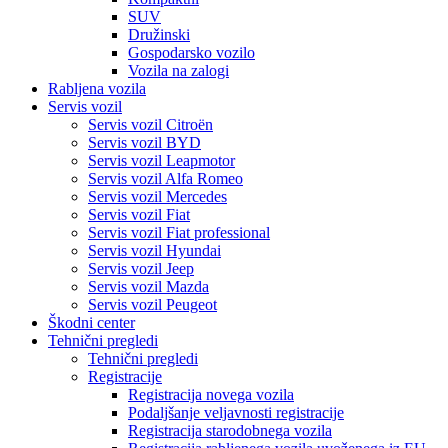
SUV
Družinski
Gospodarsko vozilo
Vozila na zalogi
Rabljena vozila
Servis vozil
Servis vozil Citroën
Servis vozil BYD
Servis vozil Leapmotor
Servis vozil Alfa Romeo
Servis vozil Mercedes
Servis vozil Fiat
Servis vozil Fiat professional
Servis vozil Hyundai
Servis vozil Jeep
Servis vozil Mazda
Servis vozil Peugeot
Škodni center
Tehnični pregledi
Tehnični pregledi
Registracije
Registracija novega vozila
Podaljšanje veljavnosti registracije
Registracija starodobnega vozila