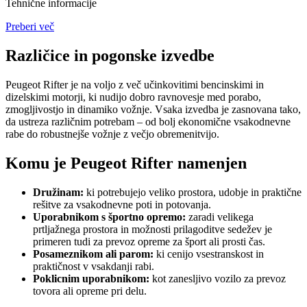
Tehnične informacije
Preberi več
Različice in pogonske izvedbe
Peugeot Rifter je na voljo z več učinkovitimi bencinskimi in
dizelskimi motorji, ki nudijo dobro ravnovesje med porabo,
zmogljivostjo in dinamiko vožnje. Vsaka izvedba je zasnovana tako,
da ustreza različnim potrebam – od bolj ekonomične vsakodnevne
rabe do robustnejše vožnje z večjo obremenitvijo.
Komu je Peugeot Rifter namenjen
Družinam:
ki potrebujejo veliko prostora, udobje in praktične
rešitve za vsakodnevne poti in potovanja.
Uporabnikom s športno opremo:
zaradi velikega
prtljažnega prostora in možnosti prilagoditve sedežev je
primeren tudi za prevoz opreme za šport ali prosti čas.
Posameznikom ali parom:
ki cenijo vsestranskost in
praktičnost v vsakdanji rabi.
Poklicnim uporabnikom:
kot zanesljivo vozilo za prevoz
tovora ali opreme pri delu.