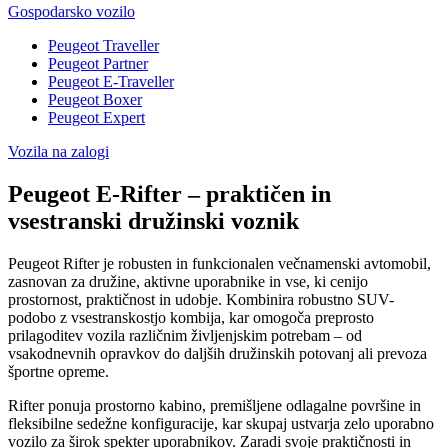
Gospodarsko vozilo
Peugeot Traveller
Peugeot Partner
Peugeot E-Traveller
Peugeot Boxer
Peugeot Expert
Vozila na zalogi
Peugeot E-Rifter – praktičen in
vsestranski družinski voznik
Peugeot Rifter je robusten in funkcionalen večnamenski avtomobil,
zasnovan za družine, aktivne uporabnike in vse, ki cenijo
prostornost, praktičnost in udobje. Kombinira robustno SUV-
podobo z vsestranskostjo kombija, kar omogoča preprosto
prilagoditev vozila različnim življenjskim potrebam – od
vsakodnevnih opravkov do daljših družinskih potovanj ali prevoza
športne opreme.
Rifter ponuja prostorno kabino, premišljene odlagalne površine in
fleksibilne sedežne konfiguracije, kar skupaj ustvarja zelo uporabno
vozilo za širok spekter uporabnikov. Zaradi svoje praktičnosti in