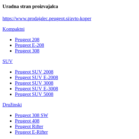
Uradna stran proizvajalca
https://www.prodajalec.peugeot.si/avto-koper
Kompaktni
Peugeot 208
Peugeot E-208
Peugeot 308
SUV
Peugeot SUV 2008
Peugeot SUV E-2008
Peugeot SUV 3008
Peugeot SUV E-3008
Peugeot SUV 5008
Družinski
Peugeot 308 SW
Peugeot 408
Peugeot Rifter
Peugeot E-Rifter