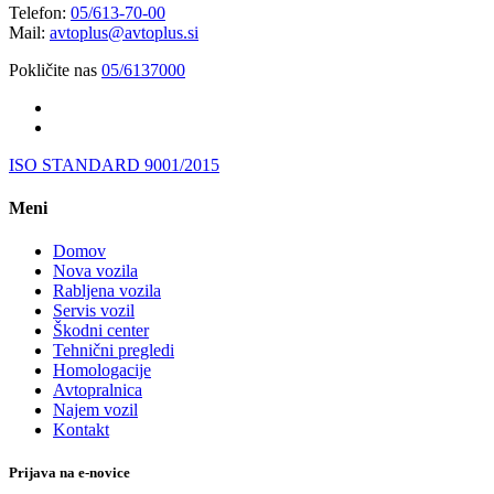
Telefon:
05/613-70-00
Mail:
avtoplus@avtoplus.si
Pokličite nas
05/6137000
ISO STANDARD 9001/2015
Meni
Domov
Nova vozila
Rabljena vozila
Servis vozil
Škodni center
Tehnični pregledi
Homologacije
Avtopralnica
Najem vozil
Kontakt
Prijava na e-novice