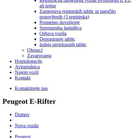
Registracija rabljenega vozila uvoženega iz EU
ali tujine
Zamenjava registrskih tablic in naročilo
ponovljenih (3 registrska)
Prometno dovoljenje
Sprememba lastništva
Odjava vozila
Deponiranje tablic
Izdaja preizkusnih tablic
Obrazci
Zavarovanja
Homologacije
Avtopralnica
Najem vozil
Kontakt
Kontaktirajte nas
Peugeot E-Rifter
Domov
Nova vozila
Peugeot