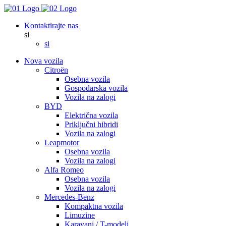
Kontaktirajte nas
si
si
Nova vozila
Citroën
Osebna vozila
Gospodarska vozila
Vozila na zalogi
BYD
Električna vozila
Priključni hibridi
Vozila na zalogi
Leapmotor
Osebna vozila
Vozila na zalogi
Alfa Romeo
Osebna vozila
Vozila na zalogi
Mercedes-Benz
Kompaktna vozila
Limuzine
Karavani / T-modeli