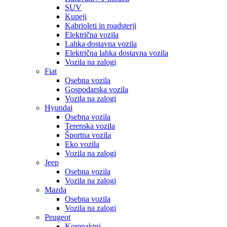
SUV
Kupeji
Kabrioleti in roadsterji
Električna vozila
Lahka dostavna vozila
Električna lahka dostavna vozila
Vozila na zalogi
Fiat
Osebna vozila
Gospodarska vozila
Vozila na zalogi
Hyundai
Osebna vozila
Terenska vozila
Športna vozila
Eko vozila
Vozila na zalogi
Jeep
Osebna vozila
Vozila na zalogi
Mazda
Osebna vozila
Vozila na zalogi
Peugeot
Kompaktni