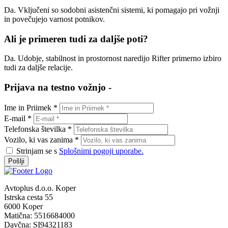
Da. Vključeni so sodobni asistenčni sistemi, ki pomagajo pri vožnji
in povečujejo varnost potnikov.
Ali je primeren tudi za daljše poti?
Da. Udobje, stabilnost in prostornost naredijo Rifter primerno izbiro
tudi za daljše relacije.
Prijava na testno vožnjo -
Ime in Priimek *
E-mail *
Telefonska številka *
Vozilo, ki vas zanima *
Strinjam se s
Splošnimi pogoji uporabe.
Pošlji
Avtoplus d.o.o. Koper
Istrska cesta 55
6000 Koper
Matična: 5516684000
Davčna: SI94321183