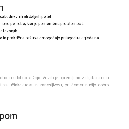
n
vsakodnevnih ali daljših poteh.
stične potrebe, kjer je pomembna prostornost.
potovanjih.
je in praktične rešitve omogočajo prilagoditev glede na
bilno in udobno vožnjo. Vozilo je opremljeno z digitalnimi in
ni za učinkovitost in zanesljivost, pri čemer nudijo dobro
upom