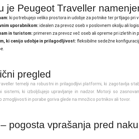
 je Peugeot Traveller namenje
nam:
ki potrebujejo veliko prostora in udobje za potnike ter prtljago pri 
vnim uporabnikom:
idealen za prevoz oseb v poslovnem okolju ali logi
nam in turistom:
primeren za prevoz več oseb ali opreme pri izletih in 
, ki cenijo udobje in prilagodljivost:
fleksibilne sedežne konfiguraci
e.
ični pregled
veller temelji na robustni in prilagodljivi platformi, ki zagotavlja sta
i sistemi, ki izboljšujejo upravljanje in nadzor. Motorji so zasnova
 zmogljivosti in porabe goriva glede na množico potnikov ali tovor.
– pogosta vprašanja pred nak