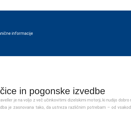
nične informacije
ičice in pogonske izvedbe
veller je na voljo z več učinkovitimi dizelskimi motorji, ki nudijo dobr
dba je zasnovana tako, da ustreza različnim potrebam – od vsakodn