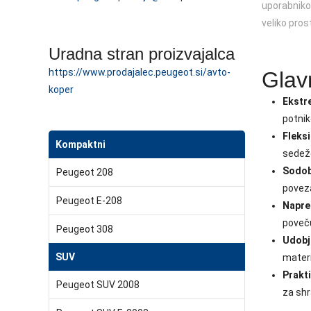
uporabnikom
veliko pros
Uradna stran proizvajalca
https://www.prodajalec.peugeot.si/avto-
Glav
koper
Ekstr
potnik
Fleksi
Kompaktni
sedeže
Sodob
Peugeot 208
poveza
Peugeot E-208
Napre
poveču
Peugeot 308
Udobj
SUV
materi
Prakti
Peugeot SUV 2008
za shr