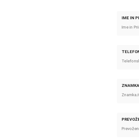
IME IN P
TELEFON
ZNAMKA/
PREVOŽE