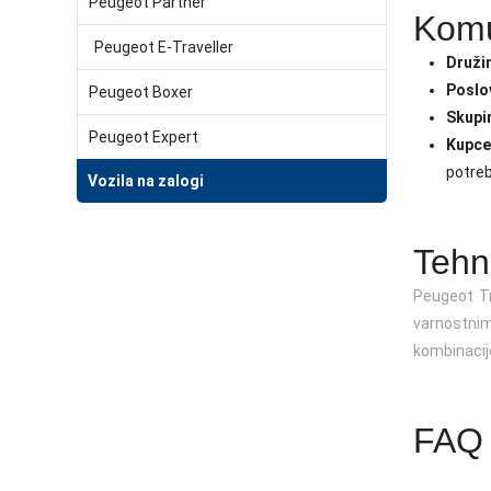
Peugeot Partner
Komu
Peugeot E-Traveller
Druži
Poslo
Peugeot Boxer
Skupi
Peugeot Expert
Kupcem
potreb
Vozila na zalogi
Tehn
Peugeot Tra
varnostnim
kombinacijo
FAQ 