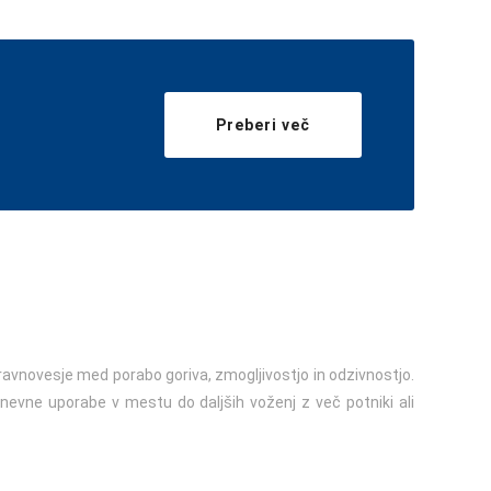
Preberi več
o ravnovesje med porabo goriva, zmogljivostjo in odzivnostjo.
evne uporabe v mestu do daljših voženj z več potniki ali