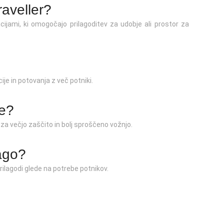
aveller?
cijami, ki omogočajo prilagoditev za udobje ali prostor za
ije in potovanja z več potniki.
me?
za večjo zaščito in bolj sproščeno vožnjo.
jago?
rilagodi glede na potrebe potnikov.