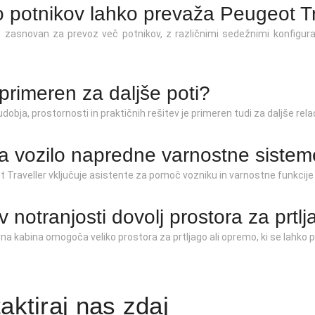
o potnikov lahko prevaža Peugeot Tr
je zasnovan za prevoz več potnikov, z različnimi sedežnimi konfigura
e primeren za daljše poti?
udobja, prostornosti in praktičnih rešitev je primeren tudi za daljše relac
ma vozilo napredne varnostne siste
 Traveller vključuje asistente za pomoč vozniku in varnostne funkcije 
 v notranjosti dovolj prostora za prtl
na kabina omogoča veliko prostora za prtljago ali opremo, ki se lahko p
aktiraj nas zdaj