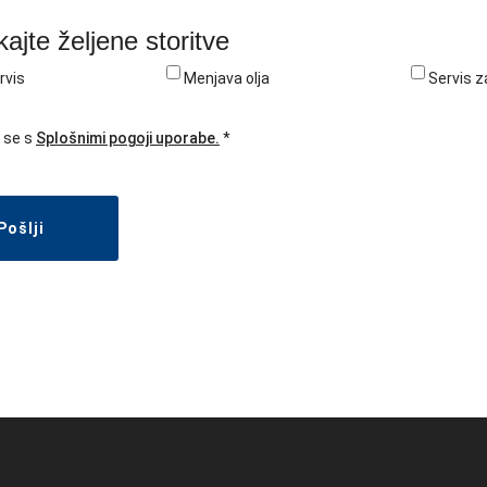
ajte željene storitve
rvis
Menjava olja
Servis z
 se s
Splošnimi pogoji uporabe.
Pošlji