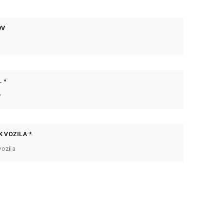
OV
 *
 VOZILA *