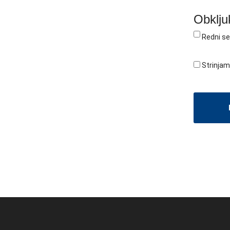
Obkljuk
Redni se
Strinjam