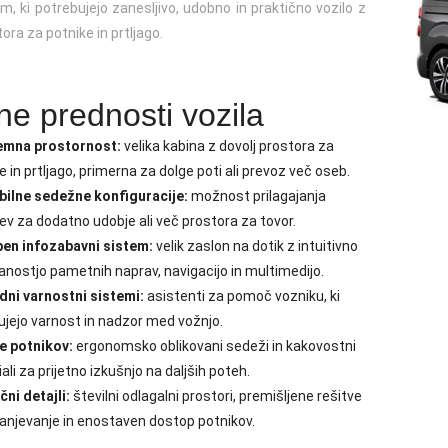
, ki potrebujejo zanesljivo, udobno in praktično vozilo z
tora za potnike in prtljago.
ne prednosti vozila
emna prostornost:
velika kabina z dovolj prostora za
e in prtljago, primerna za dolge poti ali prevoz več oseb.
bilne sedežne konfiguracije:
možnost prilagajanja
v za dodatno udobje ali več prostora za tovor.
en infozabavni sistem:
velik zaslon na dotik z intuitivno
nostjo pametnih naprav, navigacijo in multimedijo.
dni varnostni sistemi:
asistenti za pomoč vozniku, ki
jejo varnost in nadzor med vožnjo.
e potnikov:
ergonomsko oblikovani sedeži in kakovostni
ali za prijetno izkušnjo na daljših poteh.
čni detajli:
številni odlagalni prostori, premišljene rešitve
anjevanje in enostaven dostop potnikov.