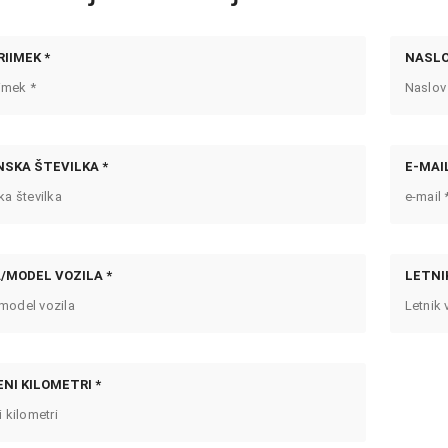
RIIMEK *
NASL
SKA ŠTEVILKA *
E-MAIL
MODEL VOZILA *
LETNIK
NI KILOMETRI *