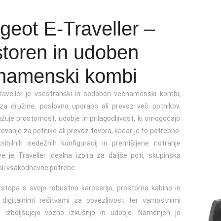
geot E-Traveller –
storen in udoben
jine
(3 registrska)
namenski kombi
aveller je vsestranski in sodoben večnamenski kombi,
a družine, poslovno uporabo ali prevoz več potnikov.
žuje prostornost, udobje in prilagodljivost, ki omogočajo
vanje za potnike ali prevoz tovora, kadar je to potrebno.
ksibilnih sedežnih konfiguracij in premišljene notranje
ve je Traveller idealna izbira za daljše poti, skupinska
ali vsakodnevne potrebe.
izstopa s svojo robustno karoserijo, prostorno kabino in
digitalnimi rešitvami za povezljivost ter varnostnimi
i izboljšujejo vozno izkušnjo in udobje. Namenjen je