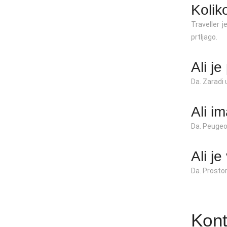
Kolik
Traveller 
prtljago.
Ali j
Da. Zaradi 
Ali i
Da. Peugeot
Ali je
Da. Prostor
Kont