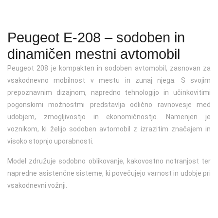
Kontakt
Jeep
Servis vozil Fiat
Zavarovanja
Karavani / T-modeli
Gospodarska vozila
Osebna vozila
Podaljšanje veljavnosti registracije
Mazda
Servis vozil Fiat professional
SUV
Vozila na zalogi
Terenska vozila
Osebna vozila
Registracija starodobnega vozila
Peugeot E-208 – sodoben in
Peugeot
Servis vozil Hyundai
Kupeji
Športna vozila
Vozila na zalogi
Osebna vozila
Registracija rabljenega vozila uvoženega iz EU ali tujine
dinamičen mestni avtomobil
Servis vozil Jeep
Kabrioleti in roadsterji
Eko vozila
Vozila na zalogi
Kompaktni
Zamenjava registrskih tablic in naročilo ponovljenih (3
Peugeot 208 je kompakten in sodoben avtomobil, zasnovan za
registrska)
vsakodnevno mobilnost v mestu in zunaj njega. S svojim
Servis vozil Mazda
Električna vozila
Vozila na zalogi
SUV
prepoznavnim dizajnom, napredno tehnologijo in učinkovitimi
Prometno dovoljenje
pogonskimi možnostmi predstavlja odlično ravnovesje med
Servis vozil Peugeot
Lahka dostavna vozila
Družinski
udobjem, zmogljivostjo in ekonomičnostjo. Namenjen je
Sprememba lastništva
voznikom, ki želijo sodoben avtomobil z izrazitim značajem in
Električna lahka dostavna vozila
Gospodarsko vozilo
visoko stopnjo uporabnosti.
Odjava vozila
Vozila na zalogi
Vozila na zalogi
Model združuje sodobno oblikovanje, kakovostno notranjost ter
Deponiranje tablic
napredne asistenčne sisteme, ki povečujejo varnost in udobje pri
vsakodnevni vožnji.
Izdaja preizkusnih tablic