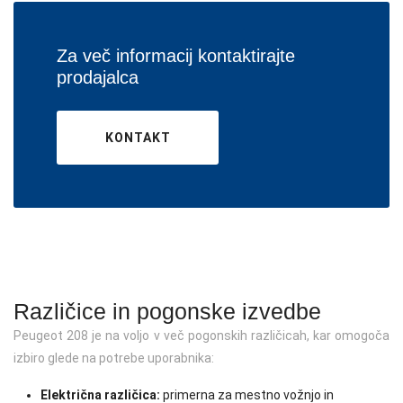
Za več informacij kontaktirajte
prodajalca
KONTAKT
Različice in pogonske izvedbe
Peugeot 208 je na voljo v več pogonskih različicah, kar omogoča
izbiro glede na potrebe uporabnika:
Električna različica:
primerna za mestno vožnjo in