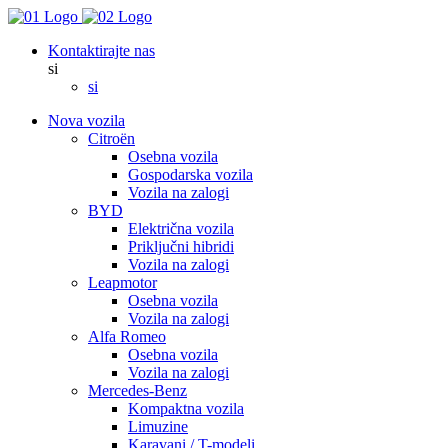
Kontaktirajte nas
si
si
Nova vozila
Citroën
Osebna vozila
Gospodarska vozila
Vozila na zalogi
BYD
Električna vozila
Priključni hibridi
Vozila na zalogi
Leapmotor
Osebna vozila
Vozila na zalogi
Alfa Romeo
Osebna vozila
Vozila na zalogi
Mercedes-Benz
Kompaktna vozila
Limuzine
Karavani / T-modeli