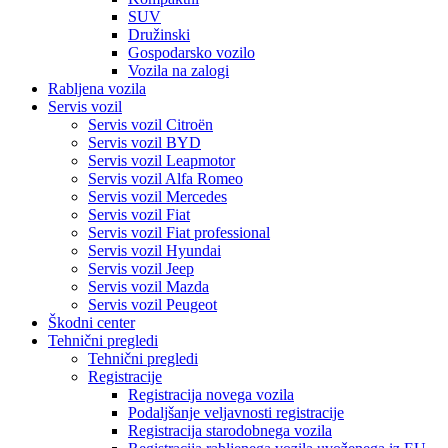
SUV
Družinski
Gospodarsko vozilo
Vozila na zalogi
Rabljena vozila
Servis vozil
Servis vozil Citroën
Servis vozil BYD
Servis vozil Leapmotor
Servis vozil Alfa Romeo
Servis vozil Mercedes
Servis vozil Fiat
Servis vozil Fiat professional
Servis vozil Hyundai
Servis vozil Jeep
Servis vozil Mazda
Servis vozil Peugeot
Škodni center
Tehnični pregledi
Tehnični pregledi
Registracije
Registracija novega vozila
Podaljšanje veljavnosti registracije
Registracija starodobnega vozila