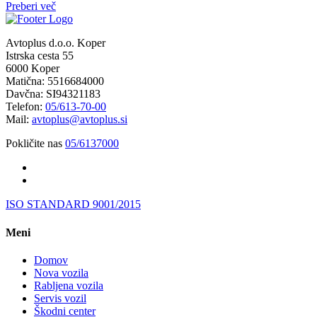
Preberi več
Avtoplus d.o.o. Koper
Istrska cesta 55
6000 Koper
Matična: 5516684000
Davčna: SI94321183
Telefon:
05/613-70-00
Mail:
avtoplus@avtoplus.si
Pokličite nas
05/6137000
ISO STANDARD 9001/2015
Meni
Domov
Nova vozila
Rabljena vozila
Servis vozil
Škodni center