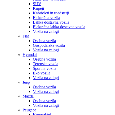
SUV
Kupeji
Kabrioleti in roadsterji
Električna vozila
Lahka dostavna vozila
Električna lahka dostavna vozila
Vozila na zalogi
Fiat
Osebna vozila
Gospodarska vozila
Vozila na zalogi
Hyundai
Osebna vozila
Terenska vozila
Športna vozila
Eko vozila
Vozila na zalogi
Jeep
Osebna vozila
Vozila na zalogi
Mazda
Osebna vozila
Vozila na zalogi
Peugeot
Kompaktni