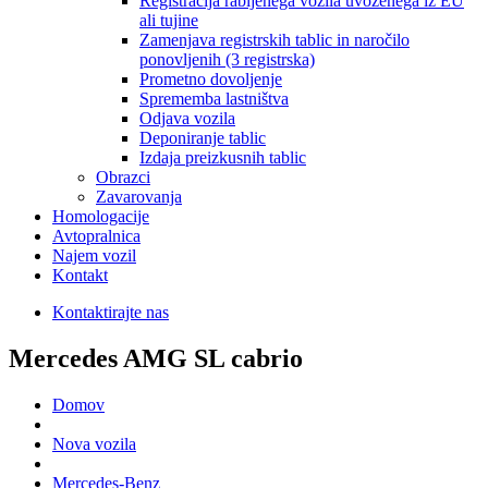
Registracija rabljenega vozila uvoženega iz EU
ali tujine
Zamenjava registrskih tablic in naročilo
ponovljenih (3 registrska)
Prometno dovoljenje
Sprememba lastništva
Odjava vozila
Deponiranje tablic
Izdaja preizkusnih tablic
Obrazci
Zavarovanja
Homologacije
Avtopralnica
Najem vozil
Kontakt
Kontaktirajte nas
Mercedes AMG SL cabrio
Domov
Nova vozila
Mercedes-Benz