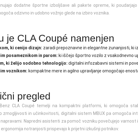
nujajo dodatne športne izboljšave ali pakete opreme, ki poudarjaj
ogoča odzivno in udobno vožnjo glede na izbiro voznika.
 je CLA Coupé namenjen
om, ki cenijo dizajn:
zaradi prepoznavne in elegantne zunanjosti, ki
nim posameznikom in parom:
ki iščejo športno vozilo z vsakodnevno u
m, ki želijo sodobno tehnologijo:
digitalni infozabavni sistemi in po
im voznikom:
kompaktne mere in agilno upravljanje omogočajo enosta
ični pregled
Benz CLA Coupé temelji na kompaktni platformi, ki omogoča stabi
 zmogljivosti in učinkovitosti, digitalni sistem MBUX pa omogoča intui
napravami. Napredni asistenti za pomoč vozniku povečujejo varnost in
n ergonomija notranjosti prispevajo k prijetni izkušnji potnikov.