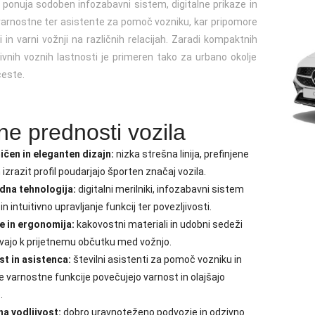
ponuja sodoben infozabavni sistem, digitalne prikaze in
arnostne ter asistente za pomoč vozniku, kar pripomore
 in varni vožnji na različnih relacijah. Zaradi kompaktnih
ivnih voznih lastnosti je primeren tako za urbano okolje
ceste.
ne prednosti vozila
čen in eleganten dizajn:
nizka strešna linija, prefinjene
in izrazit profil poudarjajo športen značaj vozila.
dna tehnologija:
digitalni merilniki, infozabavni sistem
n intuitivno upravljanje funkcij ter povezljivosti.
e in ergonomija:
kakovostni materiali in udobni sedeži
vajo k prijetnemu občutku med vožnjo.
t in asistenca:
številni asistenti za pomoč vozniku in
e varnostne funkcije povečujejo varnost in olajšajo
.
a vodljivost:
dobro uravnoteženo podvozje in odzivno