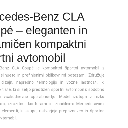
cedes-Benz CLA
pé – eleganten in
jine
(3 registrska)
amičen kompaktni
tni avtomobil
Benz CLA Coupé je kompaktni športni avtomobil z
silhueto in prefinjenimi oblikovnimi potezami. Združuje
 dizajn, napredno tehnologijo in vozne lastnosti, ki
 tiste, ki si želijo prestižen športni avtomobil s sodobno
in vsakodnevno uporabnostjo. Model izstopa z nizko
nijo, izrazitimi konturami in značilnimi Mercedesovimi
i elementi, ki skupaj ustvarjajo prepoznaven in športno
vtomobil.