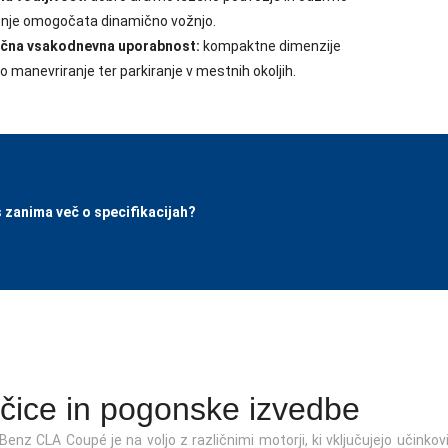
enje omogočata dinamično vožnjo.
ična vsakodnevna uporabnost:
kompaktne dimenzije
jo manevriranje ter parkiranje v mestnih okoljih.
 zanima več o specifikacijah?
ičice in pogonske izvedbe
enz CLA Coupé je na voljo z različnimi motorji, ki vključujejo učinko