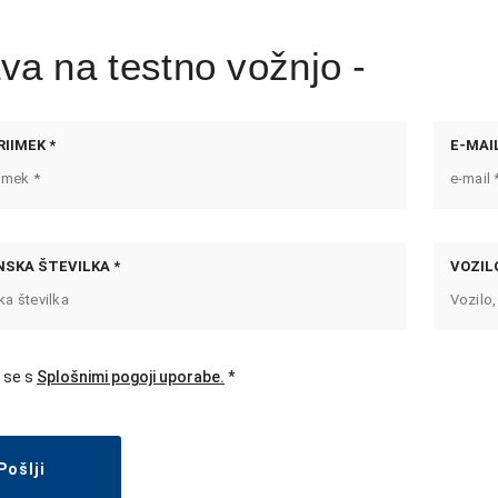
ava na testno vožnjo -
RIIMEK *
E-MAIL
SKA ŠTEVILKA *
VOZILO
 se s
Splošnimi pogoji uporabe.
Pošlji