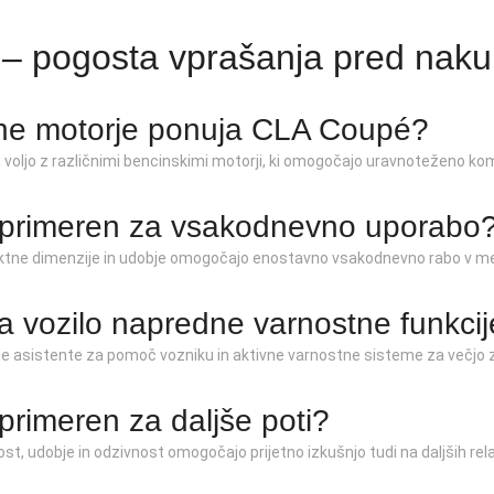
– pogosta vprašanja pred nak
ne motorje ponuja CLA Coupé?
 voljo z različnimi bencinskimi motorji, ki omogočajo uravnoteženo kom
e primeren za vsakodnevno uporabo
tne dimenzije in udobje omogočajo enostavno vsakodnevno rabo v me
ma vozilo napredne varnostne funkci
je asistente za pomoč vozniku in aktivne varnostne sisteme za večjo z
e primeren za daljše poti?
ost, udobje in odzivnost omogočajo prijetno izkušnjo tudi na daljših rela