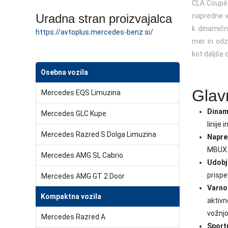
CLA Coupé 
Uradna stran proizvajalca
napredne v
k dinamični
https://avtoplus.mercedes-benz.si/
mer in odz
kot daljše 
Osebna vozila
Glav
Mercedes EQS Limuzina
Dinami
Mercedes GLC Kupe
linije 
Mercedes Razred S Dolga Limuzina
Napre
MBUX i
Mercedes AMG SL Cabrio
Udobj
prispe
Mercedes AMG GT 2 Door
Varnos
Kompaktna vozila
aktivn
vožnjo
Mercedes Razred A
Sportn