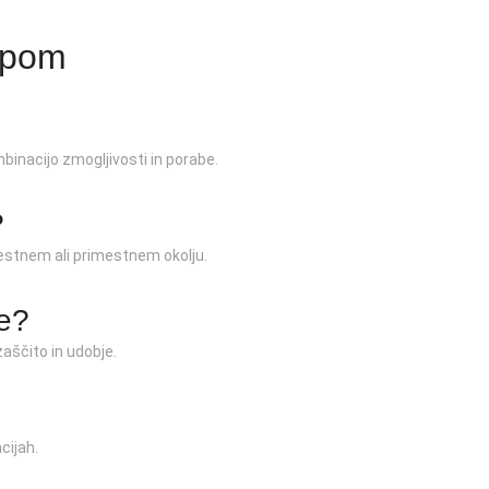
upom
binacijo zmogljivosti in porabe.
?
stnem ali primestnem okolju.
je?
aščito in udobje.
cijah.