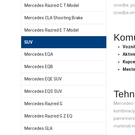
izvedbe po
Mercedes Razred C T-Model
izvedba om
Mercedes CLA Shooting Brake
Mercedes Razred E T-Model
Komu
SUV
Voznik
Mercedes EQA
Aktiv
Kupce
Mercedes EQB
Mestn
Mercedes EQE SUV
Tehn
Mercedes EQS SUV
Mercedes-
Mercedes Razred G
kombinacijo
Mercedes Razred G Z EQ
pametnimi 
materiali i
Mercedes GLA