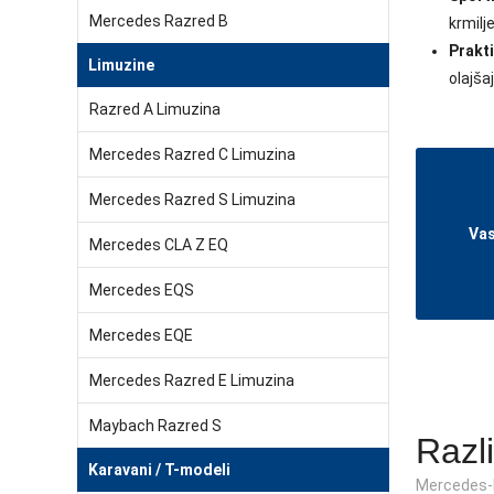
Mercedes Razred B
krmilj
Prakt
Limuzine
olajša
Razred A Limuzina
Mercedes Razred C Limuzina
Mercedes Razred S Limuzina
Vas
Mercedes CLA Z EQ
Mercedes EQS
Mercedes EQE
Mercedes Razred E Limuzina
Maybach Razred S
Razl
Karavani / T-modeli
Mercedes-B