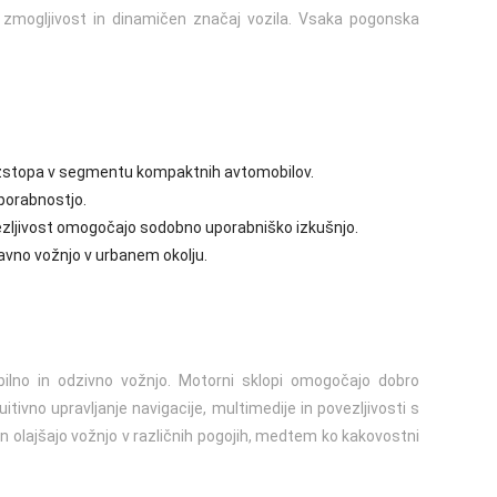
o zmogljivost in dinamičen značaj vozila. Vsaka pogonska
 izstopa v segmentu kompaktnih avtomobilov.
porabnostjo.
vezljivost omogočajo sodobno uporabniško izkušnjo.
vno vožnjo v urbanem okolju.
lno in odzivno vožnjo. Motorni sklopi omogočajo dobro
tivno upravljanje navigacije, multimedije in povezljivosti s
 olajšajo vožnjo v različnih pogojih, medtem ko kakovostni