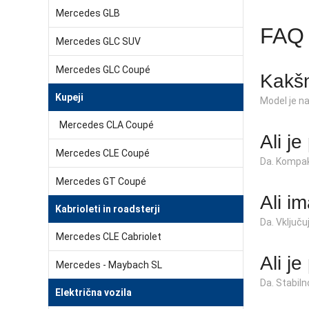
Mercedes GLB
FAQ 
Mercedes GLC SUV
Mercedes GLC Coupé
Kakš
Kupeji
Model je na
Mercedes CLA Coupé
Ali j
Mercedes CLE Coupé
Da. Kompak
Mercedes GT Coupé
Ali i
Kabrioleti in roadsterji
Da. Vključu
Mercedes CLE Cabriolet
Ali j
Mercedes - Maybach SL
Da. Stabiln
Električna vozila