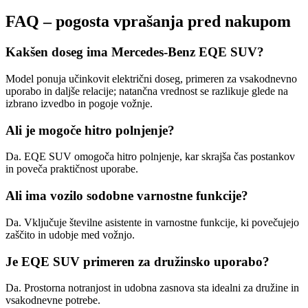
FAQ – pogosta vprašanja pred nakupom
Kakšen doseg ima Mercedes-Benz EQE SUV?
Model ponuja učinkovit električni doseg, primeren za vsakodnevno
uporabo in daljše relacije; natančna vrednost se razlikuje glede na
izbrano izvedbo in pogoje vožnje.
Ali je mogoče hitro polnjenje?
Da. EQE SUV omogoča hitro polnjenje, kar skrajša čas postankov
in poveča praktičnost uporabe.
Ali ima vozilo sodobne varnostne funkcije?
Da. Vključuje številne asistente in varnostne funkcije, ki povečujejo
zaščito in udobje med vožnjo.
Je EQE SUV primeren za družinsko uporabo?
Da. Prostorna notranjost in udobna zasnova sta idealni za družine in
vsakodnevne potrebe.