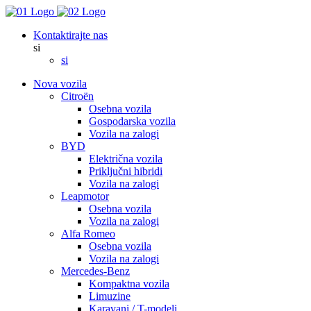
Kontaktirajte nas
si
si
Nova vozila
Citroën
Osebna vozila
Gospodarska vozila
Vozila na zalogi
BYD
Električna vozila
Priključni hibridi
Vozila na zalogi
Leapmotor
Osebna vozila
Vozila na zalogi
Alfa Romeo
Osebna vozila
Vozila na zalogi
Mercedes-Benz
Kompaktna vozila
Limuzine
Karavani / T-modeli