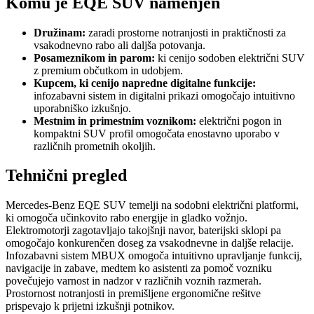
Komu je EQE SUV namenjen
Družinam:
zaradi prostorne notranjosti in praktičnosti za
vsakodnevno rabo ali daljša potovanja.
Posameznikom in parom:
ki cenijo sodoben električni SUV
z premium občutkom in udobjem.
Kupcem, ki cenijo napredne digitalne funkcije:
infozabavni sistem in digitalni prikazi omogočajo intuitivno
uporabniško izkušnjo.
Mestnim in primestnim voznikom:
električni pogon in
kompaktni SUV profil omogočata enostavno uporabo v
različnih prometnih okoljih.
Tehnični pregled
Mercedes-Benz EQE SUV temelji na sodobni električni platformi,
ki omogoča učinkovito rabo energije in gladko vožnjo.
Elektromotorji zagotavljajo takojšnji navor, baterijski sklopi pa
omogočajo konkurenčen doseg za vsakodnevne in daljše relacije.
Infozabavni sistem MBUX omogoča intuitivno upravljanje funkcij,
navigacije in zabave, medtem ko asistenti za pomoč vozniku
povečujejo varnost in nadzor v različnih voznih razmerah.
Prostornost notranjosti in premišljene ergonomične rešitve
prispevajo k prijetni izkušnji potnikov.