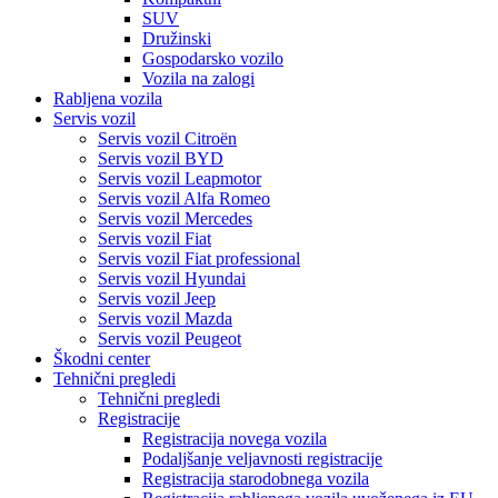
SUV
Družinski
Gospodarsko vozilo
Vozila na zalogi
Rabljena vozila
Servis vozil
Servis vozil Citroën
Servis vozil BYD
Servis vozil Leapmotor
Servis vozil Alfa Romeo
Servis vozil Mercedes
Servis vozil Fiat
Servis vozil Fiat professional
Servis vozil Hyundai
Servis vozil Jeep
Servis vozil Mazda
Servis vozil Peugeot
Škodni center
Tehnični pregledi
Tehnični pregledi
Registracije
Registracija novega vozila
Podaljšanje veljavnosti registracije
Registracija starodobnega vozila