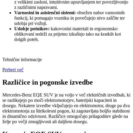
z velikimi zasloni, intuitivnim upravljanjem ter povezljivostjo
z različnimi napravami.
Varnostni in asistenčni sistemi:
obsežen nabor varnostnih
funkcij, ki pomagajo vozniku in povečujejo nivo zaščite ter
udobja pri vožnji.
Udobje potnikov:
kakovostni materiali in ergonomsko
oblikovani sedeži za prijetno izkušnjo tako na kratkih kot
dolgih poteh.
Tehnične informacije
Preberi več
Različice in pogonske izvedbe
Mercedes-Benz EQE SUV je na voljo v več električnih izvedbah, ki
se razlikujejo po moči elektromotorjev, baterijski kapaciteti in
dosegu. Nekatere izvedbe vključujejo en elektromotor, druge pa dva
elektromotorja za štirikolesni pogon, ki zagotavljata boljšo stabilnost
in dinamično odzivnost. Različice omogočajo prilagoditev glede na
želje po večji zmogljivosti ali daljšem dosegu.