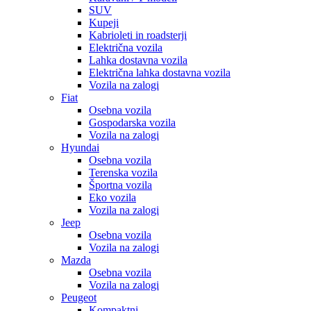
SUV
Kupeji
Kabrioleti in roadsterji
Električna vozila
Lahka dostavna vozila
Električna lahka dostavna vozila
Vozila na zalogi
Fiat
Osebna vozila
Gospodarska vozila
Vozila na zalogi
Hyundai
Osebna vozila
Terenska vozila
Športna vozila
Eko vozila
Vozila na zalogi
Jeep
Osebna vozila
Vozila na zalogi
Mazda
Osebna vozila
Vozila na zalogi
Peugeot
Kompaktni