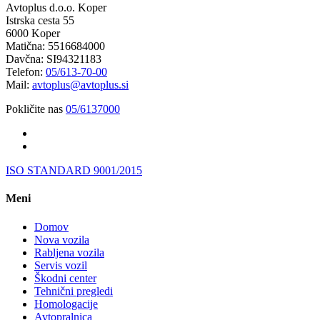
Avtoplus d.o.o. Koper
Istrska cesta 55
6000 Koper
Matična: 5516684000
Davčna: SI94321183
Telefon:
05/613-70-00
Mail:
avtoplus@avtoplus.si
Pokličite nas
05/6137000
ISO STANDARD 9001/2015
Meni
Domov
Nova vozila
Rabljena vozila
Servis vozil
Škodni center
Tehnični pregledi
Homologacije
Avtopralnica