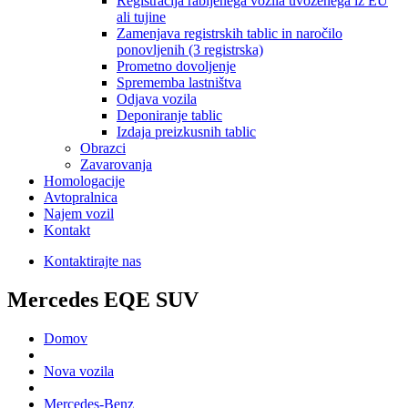
Registracija rabljenega vozila uvoženega iz EU
ali tujine
Zamenjava registrskih tablic in naročilo
ponovljenih (3 registrska)
Prometno dovoljenje
Sprememba lastništva
Odjava vozila
Deponiranje tablic
Izdaja preizkusnih tablic
Obrazci
Zavarovanja
Homologacije
Avtopralnica
Najem vozil
Kontakt
Kontaktirajte nas
Mercedes EQE SUV
Domov
Nova vozila
Mercedes-Benz