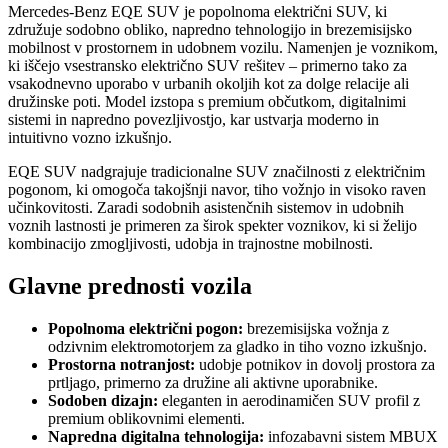
Mercedes-Benz EQE SUV je popolnoma električni SUV, ki
združuje sodobno obliko, napredno tehnologijo in brezemisijsko
mobilnost v prostornem in udobnem vozilu. Namenjen je voznikom,
ki iščejo vsestransko električno SUV rešitev – primerno tako za
vsakodnevno uporabo v urbanih okoljih kot za dolge relacije ali
družinske poti. Model izstopa s premium občutkom, digitalnimi
sistemi in napredno povezljivostjo, kar ustvarja moderno in
intuitivno vozno izkušnjo.
EQE SUV nadgrajuje tradicionalne SUV značilnosti z električnim
pogonom, ki omogoča takojšnji navor, tiho vožnjo in visoko raven
učinkovitosti. Zaradi sodobnih asistenčnih sistemov in udobnih
voznih lastnosti je primeren za širok spekter voznikov, ki si želijo
kombinacijo zmogljivosti, udobja in trajnostne mobilnosti.
Glavne prednosti vozila
Popolnoma električni pogon:
brezemisijska vožnja z
odzivnim elektromotorjem za gladko in tiho vozno izkušnjo.
Prostorna notranjost:
udobje potnikov in dovolj prostora za
prtljago, primerno za družine ali aktivne uporabnike.
Sodoben dizajn:
eleganten in aerodinamičen SUV profil z
premium oblikovnimi elementi.
Napredna digitalna tehnologija:
infozabavni sistem MBUX