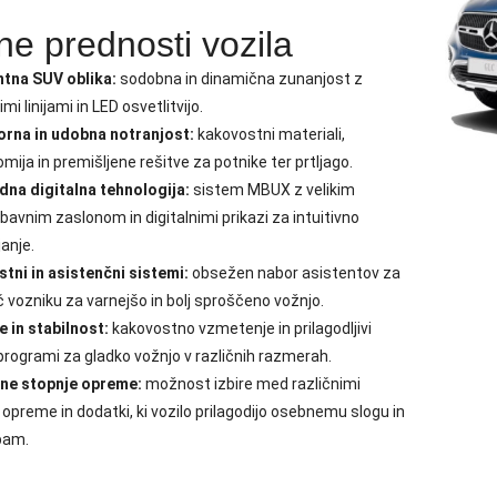
ne prednosti vozila
ntna SUV oblika:
sodobna in dinamična zunanjost z
imi linijami in LED osvetlitvijo.
orna in udobna notranjost:
kakovostni materiali,
mija in premišljene rešitve za potnike ter prtljago.
dna digitalna tehnologija:
sistem MBUX z velikim
bavnim zaslonom in digitalnimi prikazi za intuitivno
janje.
tni in asistenčni sistemi:
obsežen nabor asistentov za
vozniku za varnejšo in bolj sproščeno vožnjo.
 in stabilnost:
kakovostno vzmetenje in prilagodljivi
programi za gladko vožnjo v različnih razmerah.
čne stopnje opreme:
možnost izbire med različnimi
 opreme in dodatki, ki vozilo prilagodijo osebnemu slogu in
bam.