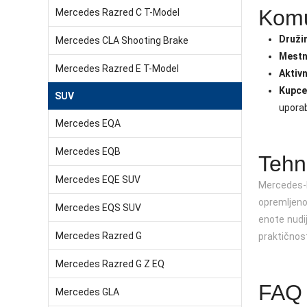
Komu
Mercedes Razred C T-Model
Druži
Mercedes CLA Shooting Brake
Mestn
Mercedes Razred E T-Model
Aktiv
Kupcem
SUV
uporab
Mercedes EQA
Mercedes EQB
Tehn
Mercedes EQE SUV
Mercedes-B
opremljeno 
Mercedes EQS SUV
enote nudij
Mercedes Razred G
praktičnost
Mercedes Razred G Z EQ
FAQ 
Mercedes GLA