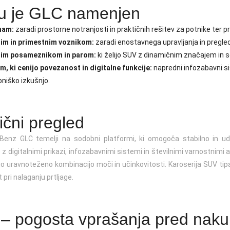
 je GLC namenjen
nam:
zaradi prostorne notranjosti in praktičnih rešitev za potnike ter pr
im in primestnim voznikom:
zaradi enostavnega upravljanja in pregledn
nim posameznikom in parom:
ki želijo SUV z dinamičnim značajem in 
, ki cenijo povezanost in digitalne funkcije:
napredni infozabavni s
niško izkušnjo.
ični pregled
enz GLC temelji na sodobni platformi, ki omogoča stabilno in udo
z digitalnimi prikazi, infozabavnimi sistemi in številnimi varnostnimi a
o uravnoteženo kombinacijo moči in učinkovitosti. Karoserija SUV tipa
 pri nalaganju prtljage.
– pogosta vprašanja pred nak