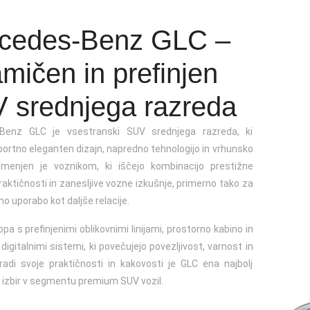
cedes-Benz GLC –
mičen in prefinjen
jine
(3 registrska)
 srednjega razreda
Benz GLC je vsestranski SUV srednjega razreda, ki
portno eleganten dizajn, napredno tehnologijo in vrhunsko
amenjen je voznikom, ki iščejo kombinacijo prestižne
raktičnosti in zanesljive vozne izkušnje, primerno tako za
 uporabo kot daljše relacije.
pa s prefinjenimi oblikovnimi linijami, prostorno kabino in
igitalnimi sistemi, ki povečujejo povezljivost, varnost in
radi svoje praktičnosti in kakovosti je GLC ena najbolj
ih izbir v segmentu premium SUV vozil.