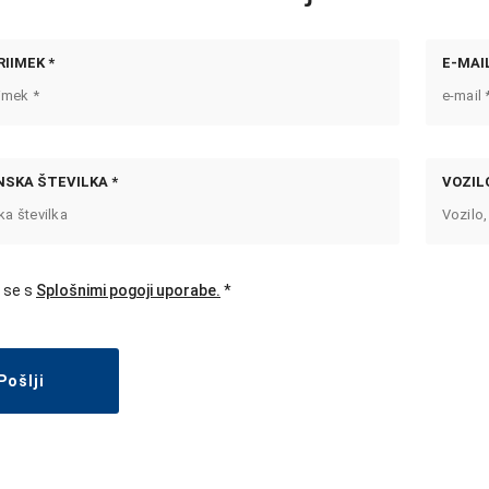
RIIMEK *
E-MAIL
SKA ŠTEVILKA *
VOZILO
 se s
Splošnimi pogoji uporabe.
Pošlji