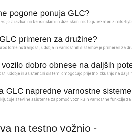
ne pogone ponuja GLC?
 voljo z različnimi bencinskimi in dizelskimi motorji, nekateri z mild-hy
e GLC primeren za družine?
prostorne notranjosti, udobja in varnostnih sistemov je primeren za dr
e vozilo dobro obnese na daljših pot
ost, udobje in asistenčni sistemi omogočajo prijetno izkušnjo na daljših
ma GLC napredne varnostne sistem
vključuje številne asistente za pomoč vozniku in varnostne funkcije za 
ava na testno vožnjo -