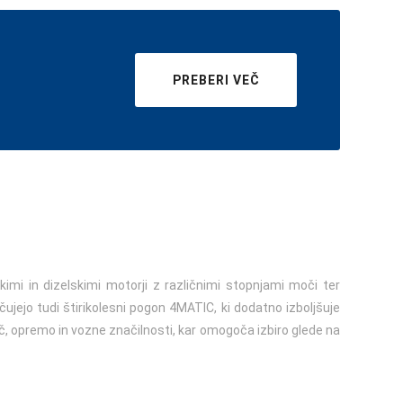
PREBERI VEČ
kimi in dizelskimi motorji z različnimi stopnjami moči ter
čujejo tudi štirikolesni pogon 4MATIC, ki dodatno izboljšuje
moč, opremo in vozne značilnosti, kar omogoča izbiro glede na