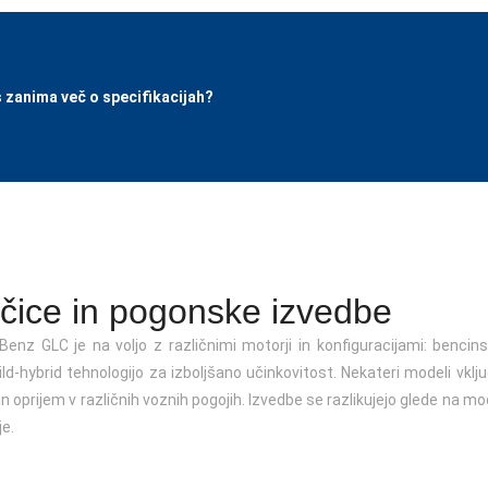
 zanima več o specifikacijah?
ičice in pogonske izvedbe
enz GLC je na voljo z različnimi motorji in konfiguracijami: bencins
ld-hybrid tehnologijo za izboljšano učinkovitost. Nekateri modeli vklju
in oprijem v različnih voznih pogojih. Izvedbe se razlikujejo glede na 
je.