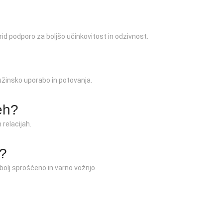
brid podporo za boljšo učinkovitost in odzivnost.
užinsko uporabo in potovanja.
eh?
 relacijah.
e?
bolj sproščeno in varno vožnjo.