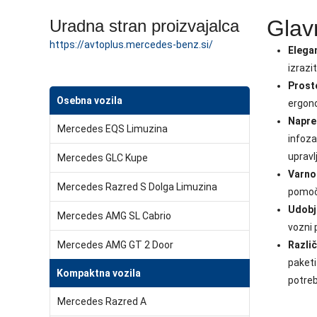
Glav
Uradna stran proizvajalca
https://avtoplus.mercedes-benz.si/
Elega
izrazit
Prost
Osebna vozila
ergono
Napre
Mercedes EQS Limuzina
infoza
upravl
Mercedes GLC Kupe
Varnos
Mercedes Razred S Dolga Limuzina
pomoč 
Udobje
Mercedes AMG SL Cabrio
vozni 
Mercedes AMG GT 2 Door
Razli
paketi
Kompaktna vozila
potre
Mercedes Razred A