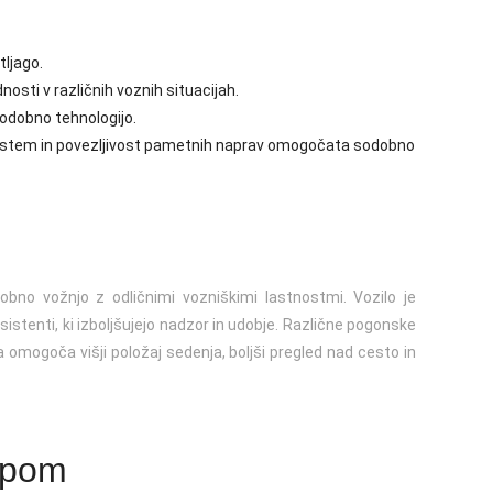
tljago.
osti v različnih voznih situacijah.
sodobno tehnologijo.
istem in povezljivost pametnih naprav omogočata sodobno
bno vožnjo z odličnimi vozniškimi lastnostmi. Vozilo je
sistenti, ki izboljšujejo nadzor in udobje. Različne pogonske
 omogoča višji položaj sedenja, boljši pregled nad cesto in
upom