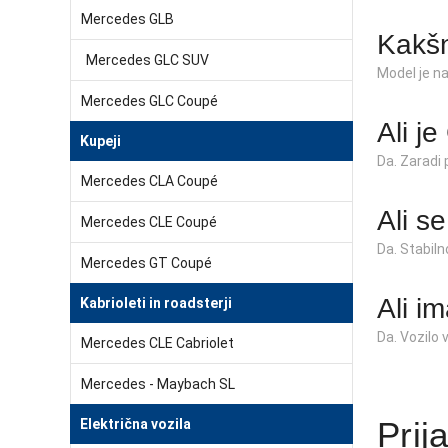
Mercedes GLB
Kakš
Mercedes GLC SUV
Model je na
Mercedes GLC Coupé
Ali j
Kupeji
Da. Zaradi 
Mercedes CLA Coupé
Ali s
Mercedes CLE Coupé
Da. Stabiln
Mercedes GT Coupé
Ali i
Kabrioleti in roadsterji
Da. Vozilo 
Mercedes CLE Cabriolet
Mercedes - Maybach SL
Prij
Električna vozila