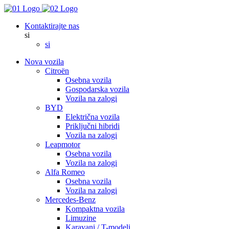
Kontaktirajte nas
si
si
Nova vozila
Citroën
Osebna vozila
Gospodarska vozila
Vozila na zalogi
BYD
Električna vozila
Priključni hibridi
Vozila na zalogi
Leapmotor
Osebna vozila
Vozila na zalogi
Alfa Romeo
Osebna vozila
Vozila na zalogi
Mercedes-Benz
Kompaktna vozila
Limuzine
Karavani / T-modeli