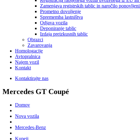
Registracija rabljenega vozila uvoženega iz EU ali 
Zamenjava registrskih tablic in naročilo ponovljeni
Prometno dovoljenje
Sprememba lastništva
Odjava vozila
Deponiranje tablic
Izdaja preizkusnih tablic
Obrazci
Zavarovanja
Homologacije
Avtopralnica
Najem vozil
Kontakt
Kontaktirajte nas
Mercedes GT Coupé
Domov
Nova vozila
Mercedes-Benz
Kupeji