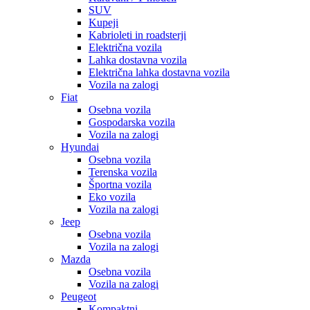
SUV
Kupeji
Kabrioleti in roadsterji
Električna vozila
Lahka dostavna vozila
Električna lahka dostavna vozila
Vozila na zalogi
Fiat
Osebna vozila
Gospodarska vozila
Vozila na zalogi
Hyundai
Osebna vozila
Terenska vozila
Športna vozila
Eko vozila
Vozila na zalogi
Jeep
Osebna vozila
Vozila na zalogi
Mazda
Osebna vozila
Vozila na zalogi
Peugeot
Kompaktni