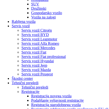
SUV
Družinski
Gospodarsko vozilo
Vozila na zalogi
Rabljena vozila
Servis vozil
Servis vozil Citroën
Servis vozil BYD
Servis vozil Leapmotor
Servis vozil Alfa Romeo
Servis vozil Mercedes
Servis vozil Fiat
Servis vozil Fiat professional
Servis vozil Hyundai
Servis vozil Jeep
Servis vozil Mazda
Servis vozil Peugeot
Škodni center
Tehnični pregledi
Tehnični pregledi
Registracije
Registracija novega vozila
Podaljšanje veljavnosti registracije
Registracija starodobnega vozila