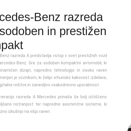
cedes-Benz razreda
 sodoben in prestižen
jine
(3 registrska)
pakt
enz razreda A predstavlja vstop v svet prestižnih vozil
rcedes-Benz. Gre za sodoben kompaktni avtomobil, ki
inamičen dizajn, napredno tehnologijo in visoko raven
menjen je voznikom, ki želijo vrhunsko kakovost izdelave,
gitalne rešitve in zanesljivo vsakodnevno uporabnost.
eracijo razreda A Mercedes prinaša še bolj izčiščeno
boljšano notranjost ter napredne asistenčne sisteme, ki
zno izkušnjo na višjo raven.