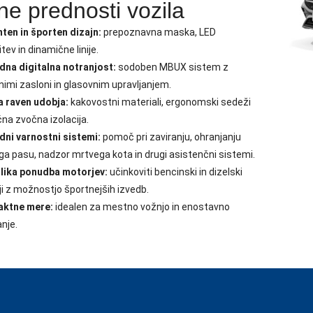
ne prednosti vozila
ten in športen dizajn:
prepoznavna maska, LED
itev in dinamične linije.
dna digitalna notranjost:
sodoben MBUX sistem z
lnimi zasloni in glasovnim upravljanjem.
a raven udobja:
kakovostni materiali, ergonomski sedeži
ična zvočna izolacija.
dni varnostni sistemi:
pomoč pri zaviranju, ohranjanju
a pasu, nadzor mrtvega kota in drugi asistenčni sistemi.
lika ponudba motorjev:
učinkoviti bencinski in dizelski
i z možnostjo športnejših izvedb.
ktne mere:
idealen za mestno vožnjo in enostavno
anje.