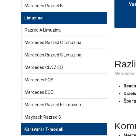
Vas
Mercedes Razred B
Limuzine
Razred A Limuzina
Mercedes Razred C Limuzina
Mercedes Razred S Limuzina
Razl
Mercedes CLA Z EQ
Mercedes-B
Mercedes EQS
Bencin
Mercedes EQE
Dizels
Šport
Mercedes Razred E Limuzina
Maybach Razred S
Komu
Karavani / T-modeli
Mestn