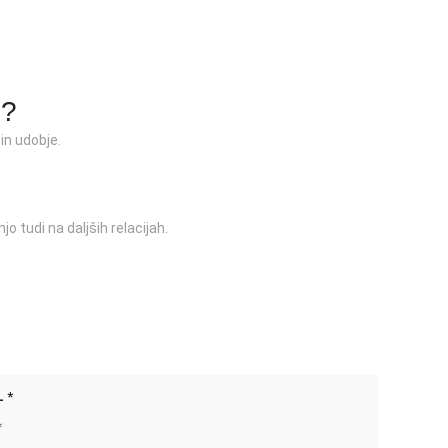
e?
in udobje.
 tudi na daljših relacijah.
 *