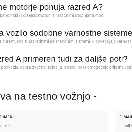
e motorje ponuja razred A?
 bencinski in dizelski motorji z različnimi stopnjami moči.
ma vozilo sodobne varnostne sistem
je opremljeno z naprednimi asistenčnimi sistemi, ki povečujejo varnost 
zred A primeren tudi za daljše poti?
podvozje, dobra zvočna izolacija in stabilnost omogočajo prijetno vožnjo
ava na testno vožnjo -
RIIMEK *
E-MAIL