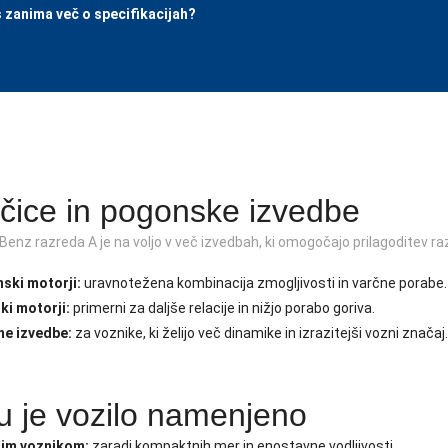
 zanima več o specifikacijah?
ičice in pogonske izvedbe
enz razreda A je na voljo v več izvedbah, ki omogočajo prilagoditev r
ski motorji:
uravnotežena kombinacija zmogljivosti in varčne porabe.
ki motorji:
primerni za daljše relacije in nižjo porabo goriva.
ne izvedbe:
za voznike, ki želijo več dinamike in izrazitejši vozni značaj.
 je vozilo namenjeno
im voznikom:
zaradi kompaktnih mer in enostavne vodljivosti.