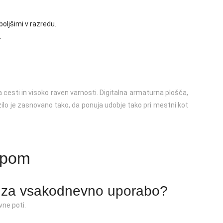
boljšimi v razredu.
.
a cesti in visoko raven varnosti. Digitalna armaturna plošča,
ilo je zasnovano tako, da ponuja udobje tako pri mestni kot
upom
n za vsakodnevno uporabo?
vne poti.