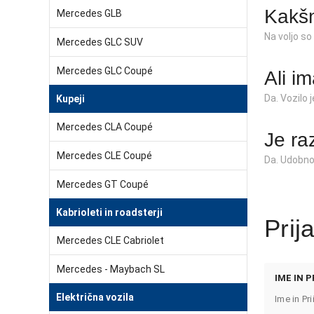
Kakšn
Mercedes GLB
Na voljo so
Mercedes GLC SUV
Mercedes GLC Coupé
Ali i
Da. Vozilo 
Kupeji
Mercedes CLA Coupé
Je ra
Mercedes CLE Coupé
Da. Udobno 
Mercedes GT Coupé
Kabrioleti in roadsterji
Prij
Mercedes CLE Cabriolet
Mercedes - Maybach SL
IME IN P
Električna vozila