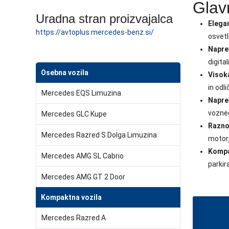
Glav
Uradna stran proizvajalca
Elegan
https://avtoplus.mercedes-benz.si/
osvetl
Napre
digita
Osebna vozila
Visok
in odl
Mercedes EQS Limuzina
Napre
vozneg
Mercedes GLC Kupe
Razno
Mercedes Razred S Dolga Limuzina
motorj
Kompa
Mercedes AMG SL Cabrio
parkir
Mercedes AMG GT 2 Door
Kompaktna vozila
Mercedes Razred A