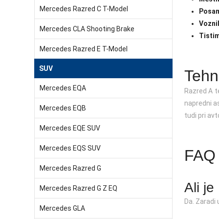
Mercedes Razred C T-Model
Posam
Voznik
Mercedes CLA Shooting Brake
Tistim
Mercedes Razred E T-Model
SUV
Tehn
Mercedes EQA
Razred A te
napredni as
Mercedes EQB
tudi pri av
Mercedes EQE SUV
Mercedes EQS SUV
FAQ 
Mercedes Razred G
Ali j
Mercedes Razred G Z EQ
Da. Zaradi 
Mercedes GLA