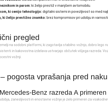
eznikom in parom:
ki želijo prestiž v manjšem avtomobilu.
om, ki cenijo tehnologijo:
digitalni sistemi in povezljivost so med naj
, ki želijo prestižno znamko:
brez kompromisov pri udobju in varnosti
ični pregled
melji na sodobni platformi, ki zagotavlja stabilno vožnjo, dobro lego n
istenti in kakovostna izdelava ustvarjajo občutek višjega razreda. Voz
tocestni vožnji.
– pogosta vprašanja pred nak
e Mercedes-Benz razreda A primere
udobja, zanesljivosti in enostavne vožnje je zelo primeren za vsakodne