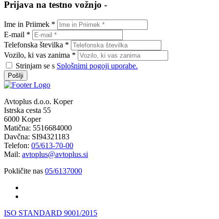
Prijava na testno vožnjo -
Ime in Priimek *
E-mail *
Telefonska številka *
Vozilo, ki vas zanima *
Strinjam se s
Splošnimi pogoji uporabe.
Pošlji
Avtoplus d.o.o. Koper
Istrska cesta 55
6000 Koper
Matična: 5516684000
Davčna: SI94321183
Telefon:
05/613-70-00
Mail:
avtoplus@avtoplus.si
Pokličite nas
05/6137000
ISO STANDARD 9001/2015