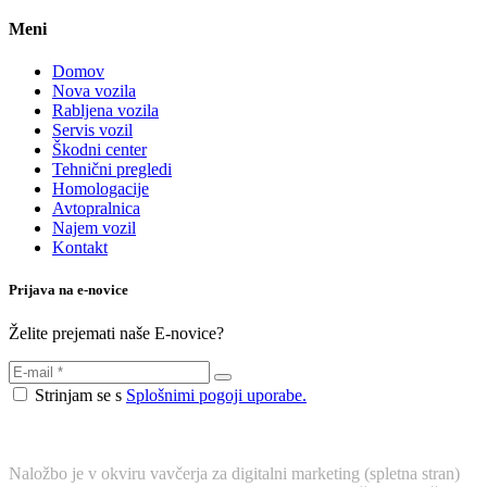
Meni
Domov
Nova vozila
Rabljena vozila
Servis vozil
Škodni center
Tehnični pregledi
Homologacije
Avtopralnica
Najem vozil
Kontakt
Prijava na e-novice
Želite prejemati naše E-novice?
Strinjam se s
Splošnimi pogoji uporabe.
Naložbo je v okviru vavčerja za digitalni marketing (spletna stran)