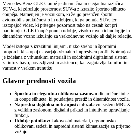
Mercedes-Benz GLE Coupé je dinamična in elegantna različica
SUV-a, ki združuje prostornost SUV-a z izrazito športno silhueto
coupéja. Namenjen je voznikom, ki želijo prestižen športni
avtomobil s praktičnostjo in udobjem, ki ga ponuja SUV, ter
izstopajoč videz, ki pritegne pozornost tako na cestah kot pri
parkiranju. GLE Coupé ponuja udobje, visoko raven tehnologije in
dinamično vozno izkušnjo za vsakodnevno vožnjo ali daljše relacije.
Model izstopa z izrazitimi linijami, nizko streho in športnimi
proporci, ki skupaj ustvarjajo vizualno impresiven profil. Notranjost
je izdelana z vrhunskimi materiali in sodobnimi digitalnimi sistemi
za infozabavo, povezljivost in asistenco, kar zagotavlja komfort in
varnost v vsakem trenutku.
Glavne prednosti vozila
Športna in elegantna oblikovna zasnova:
dinamične linije
in coupe silhueta, ki poudarjata prestiž in dinamičnost vozila.
Napredna digitalna notranjost:
infozabavni sistem MBUX
z velikim zaslonom, digitalni prikazi in intuitivno upravljanje
funkcij.
Udobje potnikov:
kakovostni materiali, ergonomsko
oblikovani sedeži in napredni sistemi klimatizacije za prijetno
vožnjo.