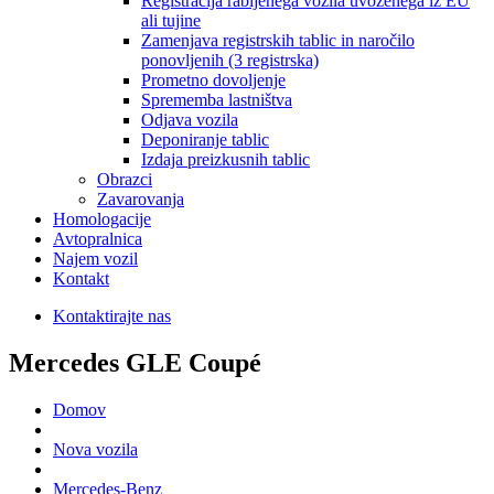
Registracija rabljenega vozila uvoženega iz EU
ali tujine
Zamenjava registrskih tablic in naročilo
ponovljenih (3 registrska)
Prometno dovoljenje
Sprememba lastništva
Odjava vozila
Deponiranje tablic
Izdaja preizkusnih tablic
Obrazci
Zavarovanja
Homologacije
Avtopralnica
Najem vozil
Kontakt
Kontaktirajte nas
Mercedes GLE Coupé
Domov
Nova vozila
Mercedes-Benz