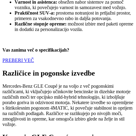
Varnost in asistenca:
obsežen nabor sistemov za pomoč
vozniku, ki povečujejo varnost in samozavest med vožnjo.
Praktičnost SUV-a:
prostorna notranjost in prtljažni prostor,
primeren za vsakodnevno rabo in daljša potovanja.
Različne stopnje opreme:
možnost izbire med paketi opreme
in dodatki za personalizacijo vozila.
Vas zanima več o specifikacijah?
PREBERI VEČ
Različice in pogonske izvedbe
Mercedes-Benz GLE Coupé je na voljo z več pogonskimi
različicami, ki vključujejo učinkovite bencinske in dizelske motorje
različnih moči ter opcijsko mild-hybrid tehnologijo, ki izboljšuje
porabo goriva in odzivnost motorja. Nekatere izvedbe so opremljene
s štirikolesnim pogonom 4MATIC, ki povečuje stabilnost in oprijem
na različnih podlagah. Različice se razlikujejo po nivojih moči,
zmogljivosti in opreme, kar omogoča izbiro glede na želje in stil
vožnje.