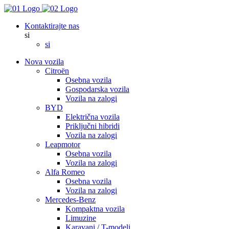
Kontaktirajte nas
si
si
Nova vozila
Citroën
Osebna vozila
Gospodarska vozila
Vozila na zalogi
BYD
Električna vozila
Priključni hibridi
Vozila na zalogi
Leapmotor
Osebna vozila
Vozila na zalogi
Alfa Romeo
Osebna vozila
Vozila na zalogi
Mercedes-Benz
Kompaktna vozila
Limuzine
Karavani / T-modeli