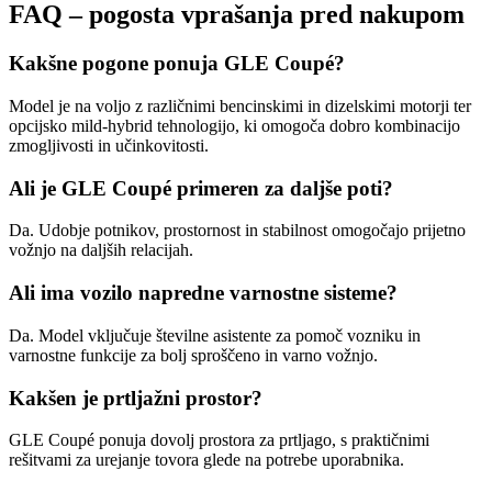
FAQ – pogosta vprašanja pred nakupom
Kakšne pogone ponuja GLE Coupé?
Model je na voljo z različnimi bencinskimi in dizelskimi motorji ter
opcijsko mild-hybrid tehnologijo, ki omogoča dobro kombinacijo
zmogljivosti in učinkovitosti.
Ali je GLE Coupé primeren za daljše poti?
Da. Udobje potnikov, prostornost in stabilnost omogočajo prijetno
vožnjo na daljših relacijah.
Ali ima vozilo napredne varnostne sisteme?
Da. Model vključuje številne asistente za pomoč vozniku in
varnostne funkcije za bolj sproščeno in varno vožnjo.
Kakšen je prtljažni prostor?
GLE Coupé ponuja dovolj prostora za prtljago, s praktičnimi
rešitvami za urejanje tovora glede na potrebe uporabnika.