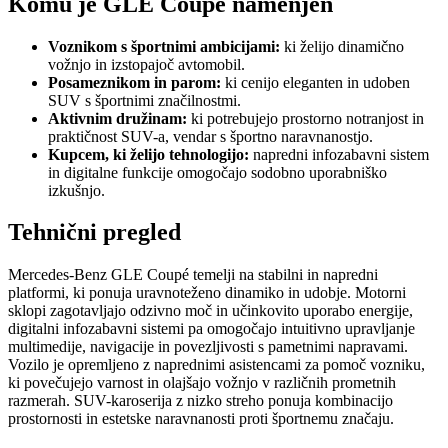
Komu je GLE Coupé namenjen
Voznikom s športnimi ambicijami:
ki želijo dinamično
vožnjo in izstopajoč avtomobil.
Posameznikom in parom:
ki cenijo eleganten in udoben
SUV s športnimi značilnostmi.
Aktivnim družinam:
ki potrebujejo prostorno notranjost in
praktičnost SUV-a, vendar s športno naravnanostjo.
Kupcem, ki želijo tehnologijo:
napredni infozabavni sistem
in digitalne funkcije omogočajo sodobno uporabniško
izkušnjo.
Tehnični pregled
Mercedes-Benz GLE Coupé temelji na stabilni in napredni
platformi, ki ponuja uravnoteženo dinamiko in udobje. Motorni
sklopi zagotavljajo odzivno moč in učinkovito uporabo energije,
digitalni infozabavni sistemi pa omogočajo intuitivno upravljanje
multimedije, navigacije in povezljivosti s pametnimi napravami.
Vozilo je opremljeno z naprednimi asistencami za pomoč vozniku,
ki povečujejo varnost in olajšajo vožnjo v različnih prometnih
razmerah. SUV-karoserija z nizko streho ponuja kombinacijo
prostornosti in estetske naravnanosti proti športnemu značaju.