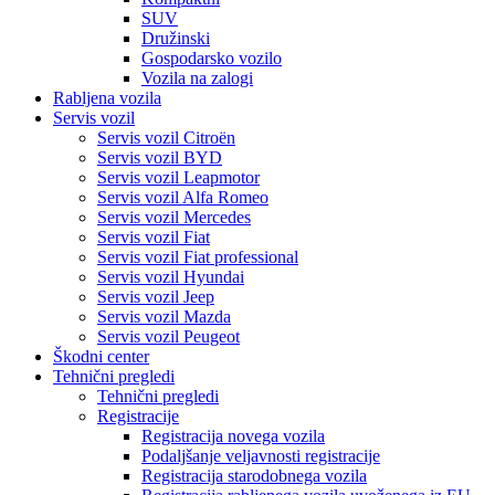
SUV
Družinski
Gospodarsko vozilo
Vozila na zalogi
Rabljena vozila
Servis vozil
Servis vozil Citroën
Servis vozil BYD
Servis vozil Leapmotor
Servis vozil Alfa Romeo
Servis vozil Mercedes
Servis vozil Fiat
Servis vozil Fiat professional
Servis vozil Hyundai
Servis vozil Jeep
Servis vozil Mazda
Servis vozil Peugeot
Škodni center
Tehnični pregledi
Tehnični pregledi
Registracije
Registracija novega vozila
Podaljšanje veljavnosti registracije
Registracija starodobnega vozila