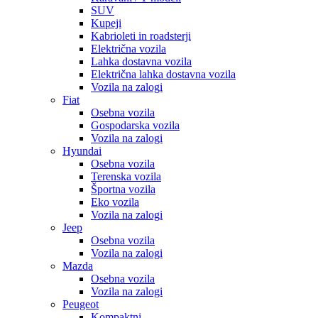
SUV
Kupeji
Kabrioleti in roadsterji
Električna vozila
Lahka dostavna vozila
Električna lahka dostavna vozila
Vozila na zalogi
Fiat
Osebna vozila
Gospodarska vozila
Vozila na zalogi
Hyundai
Osebna vozila
Terenska vozila
Športna vozila
Eko vozila
Vozila na zalogi
Jeep
Osebna vozila
Vozila na zalogi
Mazda
Osebna vozila
Vozila na zalogi
Peugeot
Kompaktni