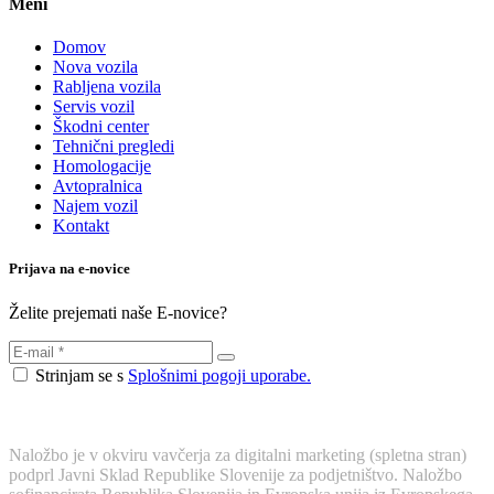
Meni
Domov
Nova vozila
Rabljena vozila
Servis vozil
Škodni center
Tehnični pregledi
Homologacije
Avtopralnica
Najem vozil
Kontakt
Prijava na e-novice
Želite prejemati naše E-novice?
Strinjam se s
Splošnimi pogoji uporabe.
Naložbo je v okviru vavčerja za digitalni marketing (spletna stran)
podprl Javni Sklad Republike Slovenije za podjetništvo. Naložbo