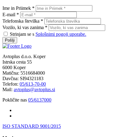
Ime in Priimek *
E-mail *
Telefonska številka *
Vozilo, ki vas zanima *
Strinjam se s
Splošnimi pogoji uporabe.
Pošlji
Avtoplus d.o.o. Koper
Istrska cesta 55
6000 Koper
Matična: 5516684000
Davčna: SI94321183
Telefon:
05/613-70-00
Mail:
avtoplus@avtoplus.si
Pokličite nas
05/6137000
ISO STANDARD 9001/2015