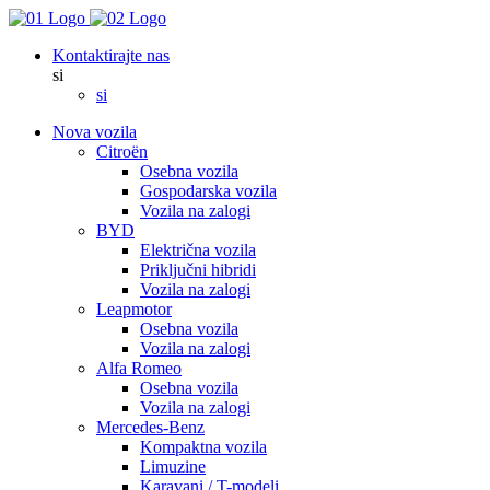
Kontaktirajte nas
si
si
Nova vozila
Citroën
Osebna vozila
Gospodarska vozila
Vozila na zalogi
BYD
Električna vozila
Priključni hibridi
Vozila na zalogi
Leapmotor
Osebna vozila
Vozila na zalogi
Alfa Romeo
Osebna vozila
Vozila na zalogi
Mercedes-Benz
Kompaktna vozila
Limuzine
Karavani / T-modeli