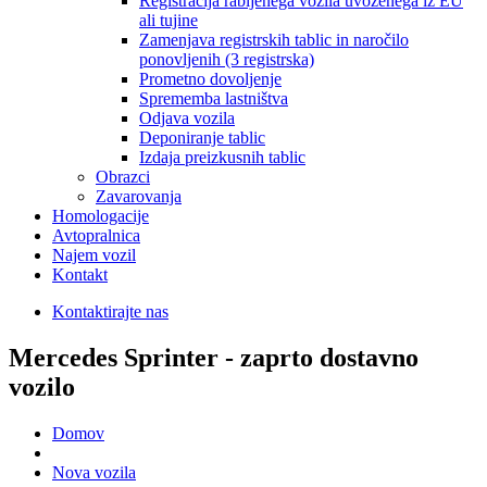
Registracija rabljenega vozila uvoženega iz EU
ali tujine
Zamenjava registrskih tablic in naročilo
ponovljenih (3 registrska)
Prometno dovoljenje
Sprememba lastništva
Odjava vozila
Deponiranje tablic
Izdaja preizkusnih tablic
Obrazci
Zavarovanja
Homologacije
Avtopralnica
Najem vozil
Kontakt
Kontaktirajte nas
Mercedes Sprinter - zaprto dostavno
vozilo
Domov
Nova vozila