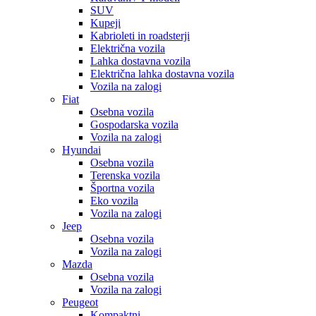
SUV
Kupeji
Kabrioleti in roadsterji
Električna vozila
Lahka dostavna vozila
Električna lahka dostavna vozila
Vozila na zalogi
Fiat
Osebna vozila
Gospodarska vozila
Vozila na zalogi
Hyundai
Osebna vozila
Terenska vozila
Športna vozila
Eko vozila
Vozila na zalogi
Jeep
Osebna vozila
Vozila na zalogi
Mazda
Osebna vozila
Vozila na zalogi
Peugeot
Kompaktni