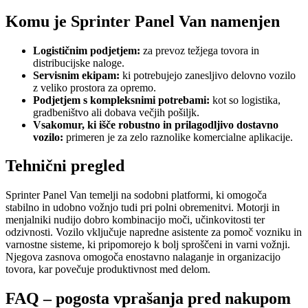
Komu je Sprinter Panel Van namenjen
Logističnim podjetjem:
za prevoz težjega tovora in
distribucijske naloge.
Servisnim ekipam:
ki potrebujejo zanesljivo delovno vozilo
z veliko prostora za opremo.
Podjetjem s kompleksnimi potrebami:
kot so logistika,
gradbeništvo ali dobava večjih pošiljk.
Vsakomur, ki išče robustno in prilagodljivo dostavno
vozilo:
primeren je za zelo raznolike komercialne aplikacije.
Tehnični pregled
Sprinter Panel Van temelji na sodobni platformi, ki omogoča
stabilno in udobno vožnjo tudi pri polni obremenitvi. Motorji in
menjalniki nudijo dobro kombinacijo moči, učinkovitosti ter
odzivnosti. Vozilo vključuje napredne asistente za pomoč vozniku in
varnostne sisteme, ki pripomorejo k bolj sproščeni in varni vožnji.
Njegova zasnova omogoča enostavno nalaganje in organizacijo
tovora, kar povečuje produktivnost med delom.
FAQ – pogosta vprašanja pred nakupom