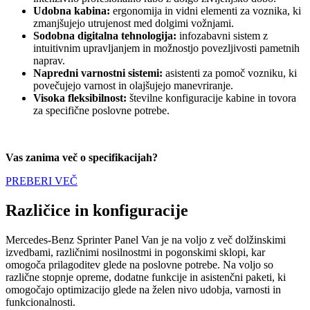
Udobna kabina:
ergonomija in vidni elementi za voznika, ki
zmanjšujejo utrujenost med dolgimi vožnjami.
Sodobna digitalna tehnologija:
infozabavni sistem z
intuitivnim upravljanjem in možnostjo povezljivosti pametnih
naprav.
Napredni varnostni sistemi:
asistenti za pomoč vozniku, ki
povečujejo varnost in olajšujejo manevriranje.
Visoka fleksibilnost:
številne konfiguracije kabine in tovora
za specifične poslovne potrebe.
Vas zanima več o specifikacijah?
PREBERI VEČ
Različice in konfiguracije
Mercedes-Benz Sprinter Panel Van je na voljo z več dolžinskimi
izvedbami, različnimi nosilnostmi in pogonskimi sklopi, kar
omogoča prilagoditev glede na poslovne potrebe. Na voljo so
različne stopnje opreme, dodatne funkcije in asistenčni paketi, ki
omogočajo optimizacijo glede na želen nivo udobja, varnosti in
funkcionalnosti.