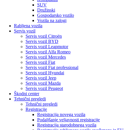
SUV
Družinski
Gospodarsko vozilo
Vozila na zalogi
Rabljena vozila
Servis vozil
Servis vozil Citroën
Servis vozil BYD
Servis vozil Leapmotor
Servis vozil Alfa Romeo
Servis vozil Mercedes
Servis vozil Fiat
Servis vozil Fiat professional
Servis vozil Hyundai
Servis vozil Jeep
Servis vozil Mazda
Servis vozil Peugeot
Škodni center
Tehnični pregledi
Tehnični pregledi
Registracije
Registracija novega vozila
Podaljšanje veljavnosti registracije
Registracija starodobnega vozila