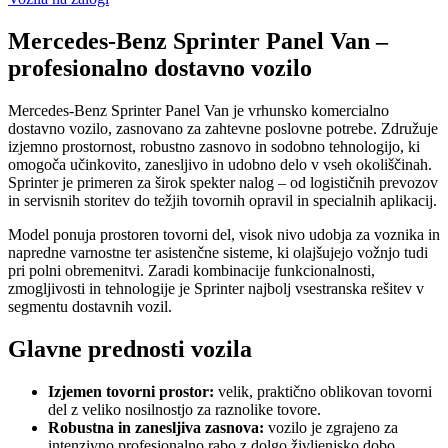
Mercedes-Benz Sprinter Panel Van –
profesionalno dostavno vozilo
Mercedes-Benz Sprinter Panel Van je vrhunsko komercialno
dostavno vozilo, zasnovano za zahtevne poslovne potrebe. Združuje
izjemno prostornost, robustno zasnovo in sodobno tehnologijo, ki
omogoča učinkovito, zanesljivo in udobno delo v vseh okoliščinah.
Sprinter je primeren za širok spekter nalog – od logističnih prevozov
in servisnih storitev do težjih tovornih opravil in specialnih aplikacij.
Model ponuja prostoren tovorni del, visok nivo udobja za voznika in
napredne varnostne ter asistenčne sisteme, ki olajšujejo vožnjo tudi
pri polni obremenitvi. Zaradi kombinacije funkcionalnosti,
zmogljivosti in tehnologije je Sprinter najbolj vsestranska rešitev v
segmentu dostavnih vozil.
Glavne prednosti vozila
Izjemen tovorni prostor:
velik, praktično oblikovan tovorni
del z veliko nosilnostjo za raznolike tovore.
Robustna in zanesljiva zasnova:
vozilo je zgrajeno za
intenzivno profesionalno rabo z dolgo življenjsko dobo.