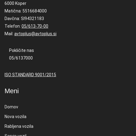
6000 Koper
Matična: 5516684000
Davčna: SI94321183
Telefon:
05/613-70-00
Mail:
avtoplus@avtoplus.si
Pokličite nas
05/6137000
ISO STANDARD 9001/2015
Meni
Domov
Nova vozila
Rabljena vozila
Servis vozil