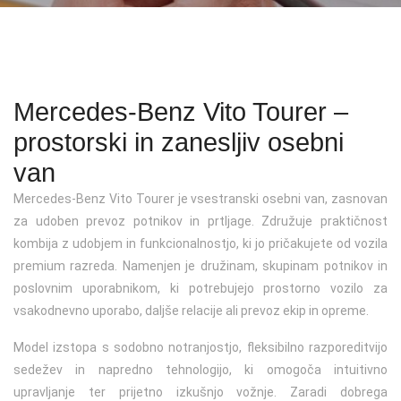
Kontakt
Jeep
Servis vozil Fiat
Zavarovanja
Karavani / T-modeli
Gospodarska vozila
Osebna vozila
Podaljšanje veljavnosti registracije
Mazda
Servis vozil Fiat professional
SUV
Vozila na zalogi
Terenska vozila
Osebna vozila
Registracija starodobnega vozila
Peugeot
Servis vozil Hyundai
Kupeji
Športna vozila
Vozila na zalogi
Osebna vozila
Registracija rabljenega vozila uvoženega iz EU ali tujine
Mercedes-Benz Vito Tourer –
Servis vozil Jeep
Kabrioleti in roadsterji
Eko vozila
Vozila na zalogi
Kompaktni
Zamenjava registrskih tablic in naročilo ponovljenih (3
prostorski in zanesljiv osebni
registrska)
Servis vozil Mazda
Električna vozila
Vozila na zalogi
SUV
van
Prometno dovoljenje
Mercedes-Benz Vito Tourer je vsestranski osebni van, zasnovan
Servis vozil Peugeot
Lahka dostavna vozila
Družinski
za udoben prevoz potnikov in prtljage. Združuje praktičnost
Sprememba lastništva
kombija z udobjem in funkcionalnostjo, ki jo pričakujete od vozila
Električna lahka dostavna vozila
Gospodarsko vozilo
premium razreda. Namenjen je družinam, skupinam potnikov in
Odjava vozila
Vozila na zalogi
Vozila na zalogi
poslovnim uporabnikom, ki potrebujejo prostorno vozilo za
Deponiranje tablic
vsakodnevno uporabo, daljše relacije ali prevoz ekip in opreme.
Izdaja preizkusnih tablic
Model izstopa s sodobno notranjostjo, fleksibilno razporeditvijo
sedežev in napredno tehnologijo, ki omogoča intuitivno
upravljanje ter prijetno izkušnjo vožnje. Zaradi dobrega