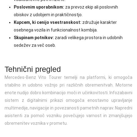
Poslovnim uporabnikom:
za prevoz ekip ali poslovnih
obiskov z udobjem in praktičnostjo.
Kupcem, ki cenijo vsestranskost:
združuje karakter
osebnega vozila in funkcionalnost kombija.
Skupinam potnikov:
zaradi velikega prostora in udobnih
sedežev za več oseb.
Tehnični pregled
Mercedes-Benz Vito Tourer temelji na platformi, ki omogoča
stabilno in udobno vožnjo pri različnih obremenitvah. Motorne
enote nudijo dobro kombinacijo moči in učinkovitosti. Infozabavni
sistem z digitalnimi prikazi omogoča enostavno upravljanje
multimedije, navigacije in povezanosti pametnih naprav. Napredni
asistenti za pomoč vozniku povečujejo varnost in zmanjšujejo
obremenitev voznika v prometu.