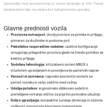
ravnotežja med prostornostjo in vozno dinamiko je Vito Tourer
idealna izbira tako za urbano kot tudi primestno uporabo.
Glavne prednosti vozila
Prostorna notranjost:
dovolj prostora za potnike in prtljago,
primeren za družinske in poslovne poti.
Fleksibilna razporeditev sedežev:
različne konfiguracije
omogočajo prilagoditev prostora glede na število potnikov ali
količino prtljage.
Sodobna tehnologija:
infozabavni sistem MBUX z
intuitivnim upravljanjem in povezljivostjo pametnih naprav.
Varnost in asistenca:
napredni asistenčni sistemi za
pomoč vozniku in večjo zaščito med vožnjo.
Udobje potnikov:
ergonomsko oblikovani sedeži in
premišljene notranje rešitve za prijetno potovalno izkušnjo.
Dobro upravljanje:
kompaktne zunanje dimenzije in odzivna
vodljivost omogočata enostavno manevriranje.